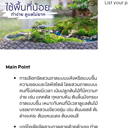
List your 
Main Point
การเลือกจัดสวนถาดแบบแห้งหรือแบบชื้น ขึ้นอยู่กับ
ความชอบและไลฟ์สไตล์ โดยสวนถาดแบบแห้ง เหมาะกับ
คนที่ไม่ค่อยมีเวลา เน้นปลูกต้นไม้ที่มีความทนทาน ดูแล
ง่าย เช่น แคคตัส กุหลาบหิน ต้นลิ้นมังกรแคระ ส่วนสวน
ถาดแบบชื้น เหมาะกับคนที่มีเวลาดูแลต้นไม้ และชอบ
บรรยากาศสวนเขียวชอุ่ม เช่น ต้นมอสส์ ต้นเฟิร์น ต้นพลู
ด่างแคระ ต้นแหนแดง ต้นบอนสี
แชร์ไอเดียจัดสวนถาดสวยด้วยตัวเอง ทำตามได้ไม่ยาก 