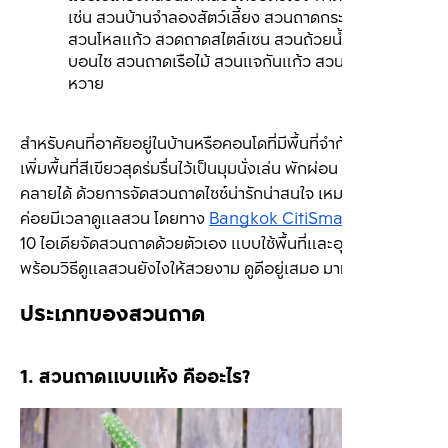
เช่น สวนบ้านจำลองสัตว์เลี้ยง สวนถาดกระบองเพชร 
สวนโหลแก้ว สวดถาดสไตล์เซน สวนถ้วยน้ำชา สวนถาด
บอนไซ สวนถาดเรือไม้ สวนแจกันแก้ว สวนถาดตะกร้า
หวาย
สำหรับคนที่อาศัยอยู่ในบ้านหรือคอนโดที่มีพื้นที่จำกัด ก็สามารถ
เพิ่มพื้นที่สีเขียวสุดร่มรื่นไว้เป็นมุมนั่งเล่น พักผ่อน ชวนผ่อน
คลายได้ ด้วยการจัดสวนถาดไซซ์น่ารักน่าสนใจ เหมาะกับคนที่ไม่
ค่อยมีเวลาดูแลสวน โดยทาง 
Bangkok CitiSmart
 จะมาแชร์ 
10 ไอเดียจัดสวนถาดด้วยตัวเอง แบบใช้พื้นที่และอุปกรณ์น้อย 
พร้อมวิธีดูแลสวนยังไงให้สวยงาม ดูดีอยู่เสมอ มาฝากกัน
ประเภทของสวนถาด
1. สวนถาดแบบแห้ง คืออะไร?