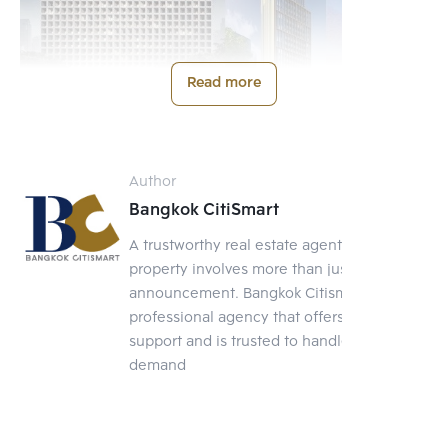
Read more
RHYTHM Ekkamai
Author
Bangkok CitiSmart
เจ้าของโครงการ
 : AP Thai
A trustworthy real estate agent Selling a
สถานะ
 : คอนโดพร้อมอยู่ปี 2561
property involves more than just posting an
ราคาขายเฉลี่ย
 : 190,000 - 200,000 บาท/ตร.ม.
announcement. Bangkok Citismart is a
คอนโดพร้อมอยู่ทำเลเอกมัย ห่างจากบีทีเอสเอกมัยเพียง 280 เมตร อยู่
professional agency that offers full-service
ข้างคอมมูนิตี้พาร์คเลนเอกมัย คอนโดถูกออกแบบมาภายใต้คอนเซ็ปต์ 
support and is trusted to handle your
Perspectivism เน้นการออกแบบให้ทุกยูนิตได้รับวิวที่ดี ในส่วนของล๊
demand
อบบี้ใช้หินออนิกซ์ในการตกแต่ง ซึ่งหินนี้มีคุณสมบัติโปร่งแสงสร้าง
ความหรูหราไม่น้อย นอกจากนั้นมีการจัดพื้นที่ส่วนกลางไว้บนชั้นบนสุด
ของอาคาร เช่น Infinity Edge Pool บนชั้น 31 เห็นวิวไกลถึง