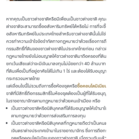
หากคุณเป็นชาวต่างชาติหรือมีเพื่อนเป็นชาวต่างชาติ คุณคงสงสัยว่าชาว
ต่างชาติจะสามารถซื้ออสังหาริมทรัพย์ได้หรือไม่ การที่จะซื้อ
อสังหาริมทรัพย์ในประเทศไทยสำหรับชาวต่างชาตินั้นไม่ใช่เรื่องยาก แต่
ควรทำความเข้าใจข้อจำกัดทางกฎหมายว่าด้วยเรื่องการถือครอง
กรรมสิทธิ์ที่ดินของชาวต่างชาติในประเทศไทยก่อน กล่าวคือ โดยหลัก
กฎหมายไทยยังไม่อนญาตให้ชาวต่างชาติมาถือครองที่ดินในประเทศไทย 
ยกเว้นเสียแต่ว่าจะมีเงินมาลงทุนไม่น้อยกว่า 40 ล้านบาท สามารถซื้อ
ที่ดินเพื่อเป็นที่อยู่อาศัยได้ไม่เกิน 1 ไร่ และต้องได้รับอนุญาตจากรัฐมนตรี
กระทรวงมหาดไทย
แต่เงื่อนไขนี้ไม่รวมถึงการซื้อห้องชุดหรือ
ซื้อคอนโดมิเนียม
 ซึ่งชาวต่าง
ชาติที่มีสิทธิ์ถือกรรมสิทธิ์ในห้องชุดต้องเป็นผู้ที่ได้รับอนุญาตให้มีถิ่นที่อยู่
ในราชอาณาจักรตามกฎหมายว่าด้วยคนเข้าเมือง หรือ
เป็นชาวต่างชาติหรือนิติบุคคลที่ได้รับอนุญาตให้เข้ามาในราชอาณาจักร 
ตามกฎหมายว่าด้วยการส่งเสริมการลงทุน
เป็นชาวต่างชาติหรือนิติบุคคลที่กฎหมายถือว่าเป็นคนต่างด้าวซึ่งนำ
เงินตราต่างประเทศเข้ามาในราชอาณาจักร ซึ่งการถือกรรมสิทธิ์ในห้อง
ชุดหรือคอนโดมิเนียมของชาวต่างชาติ เมื่อรวมกันแล้วจะต้องไม่เกิน 