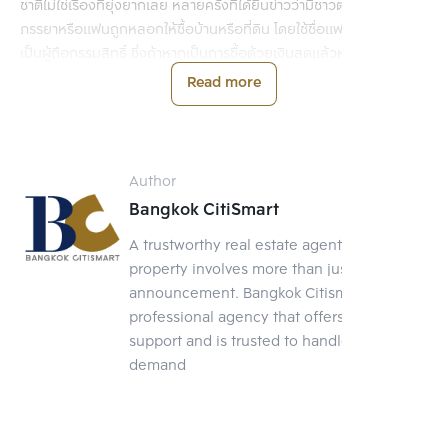
ชาติไม่ใช่เรื่องที่ยุ่งยากเลย หลายครั้งที่ได้ยินข่าวว่ามีชาวต่างชาติที่มี
ภรรยาหรือแฟนถูกหลอกให้ซื้อบ้านหรือที่ดิน โดยใช้ชื่อแฟนหรือภรรยา
เป็นผู้ถือกรรมสิทธิ์ ซึ่งถ้าหากเป็นการซื้อด้วยเงินสดแล้วหากมีปัญหา
ต้องเลิกกัน และไม่ได้จดทะเบียนสมรสจะทำให้ชาวต่างชาติไม่มีสิทธิ์ในการ
Read more
เรียกร้ององกรรมสิทธิ์ใดๆ ซึ่งทางแก้ไขเฉพาะหน้าสำหรับชาวต่างชาติที่
จำเป็นต้องใช้ชื่อภรรยาหรือแฟนในการถือครองกรรมสิทธิ์ คือ ให้ชาว
ต่างชาติคนนั้นๆ ทำสัญญาเช่าระยะยาว เช่น ทำสัญญาเช่า 30 ปีกับบ้าน
หลังนั้น ก็จะทำให้มีสิทธิ์ในการใช้ประโยชน์ในระยะยาวถึงแม้จะไม่ได้ถือ
Author
ครองกรรมสิทธิ์ก็ตาม หากจะขายต่อก็จะขายยากเนื่องจากติดสัญญาเช่า
Bangkok CitiSmart
ระยะยาว
A trustworthy real estate agent Selling a
property involves more than just posting an
announcement. Bangkok Citismart is a
professional agency that offers full-service
support and is trusted to handle your
demand