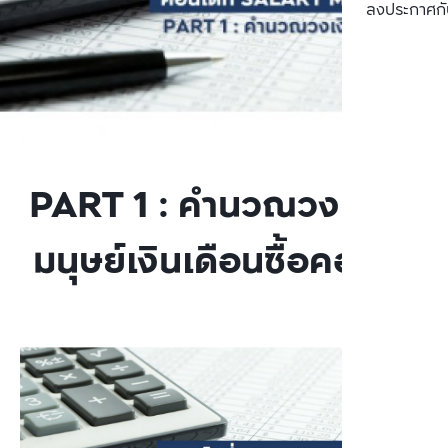
ลงประกาศกั
PART 1 : คำนวณวงเงินกู้
มนุษย์เงินเดือนซื้อคอนโด