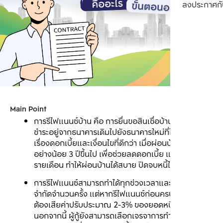
ลงประกาศกั
Main Point
การรีไฟแนนซ์บ้าน คือ การยื่นขอสินเชื่อบ้านที่ยังคงผ่อน
ชำระอยู่จากธนาคารเดิมไปยังธนาคารใหม่ที่ให้ข้อเสนอ
เรื่องดอกเบี้ยและเงื่อนไขที่ดีกว่า เมื่อผ่อนบ้านมาแล้ว 
อย่างน้อย 3 ปีขึ้นไป เพื่อช่วยลดดอกเบี้ย และลดค่างวด
รายเดือน ทำให้ผ่อนบ้านได้สบาย ปิดจบหนี้ได้ไวมากขึ้น
การรีไฟแนนซ์สามารถทำได้ทุกช่วงเวลาและทำได้แบบไม่
จำกัดจำนวนครั้ง แต่หากรีไฟแนนซ์ก่อนครบ 3 ปี อาจ
ต้องเสียค่าปรับประมาณ 2-3% ของยอดหนี้คงเหลือ 
นอกจากนี้ ผู้กู้ยังสามารถเลือกเจรจาการทำรีเทนชั่นกับ