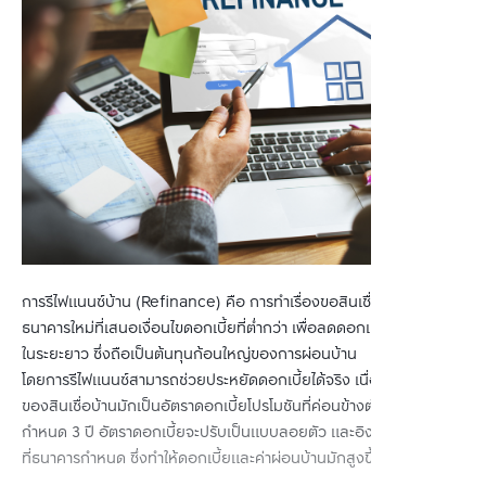
การรีไฟแนนซ์บ้าน (Refinance) คือ การทำเรื่องขอสินเชื่อบ้านจาก
ธนาคารใหม่ที่เสนอเงื่อนไขดอกเบี้ยที่ต่ำกว่า เพื่อลดดอกเบี้ยที่ต้องจ่าย
ในระยะยาว ซึ่งถือเป็นต้นทุนก้อนใหญ่ของการผ่อนบ้าน 
โดยการรีไฟแนนซ์สามารถช่วยประหยัดดอกเบี้ยได้จริง เนื่องจากช่วงแรก
ของสินเชื่อบ้านมักเป็นอัตราดอกเบี้ยโปรโมชันที่ค่อนข้างต่ำ แต่เมื่อครบ
กำหนด 3 ปี อัตราดอกเบี้ยจะปรับเป็นแบบลอยตัว และอิงตามค่า MRR 
ที่ธนาคารกำหนด ซึ่งทำให้ดอกเบี้ยและค่าผ่อนบ้านมักสูงขึ้น