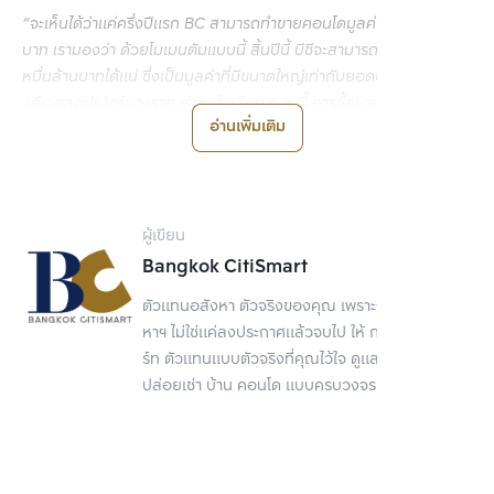
“จะเห็นได้ว่าแค่ครึ่งปีแรก BC สามารถทำขายคอนโดมูลค่า 4,203 ล้าน
บาท เรามองว่า ด้วยโมเมนตัมแบบนี้ สิ้นปีนี้ บีซีจะสามารถขายได้ถึง 1
หมื่นล้านบาทได้แน่ ซึ่งเป็นมูลค่าที่มีขนาดใหญ่เท่ากับยอดขาย/รายได้ขอ
งดีเวลลอปเปอร์บางราย ล่าสุดในเดือน ก.ค.นี้ การซื้อขายของบีซี ยังโต
อ่านเพิ่มเติม
ต่อเนื่องไม่ได้ลดลง ทำให้ทุกคนอยากทำแต่ไม่ใช่เรื่องง่าย เพราะธุรกิจนี้
เป็นธุรกิจที่ต้องการความเป็นมืออาชีพสูง”
ที่มา : กรุงเทพธุรกิจ
ผู้เขียน
Bangkok CitiSmart
ตัวแทนอสังหา ตัวจริงของคุณ เพราะการขายอสัง
หาฯ ไม่ใช่แค่ลงประกาศแล้วจบไป ให้ กรุงเทพ ซิตี้สมา
ร์ท ตัวแทนแบบตัวจริงที่คุณไว้ใจ ดูแลเรื่องขาย
ปล่อยเช่า บ้าน คอนโด แบบครบวงจร