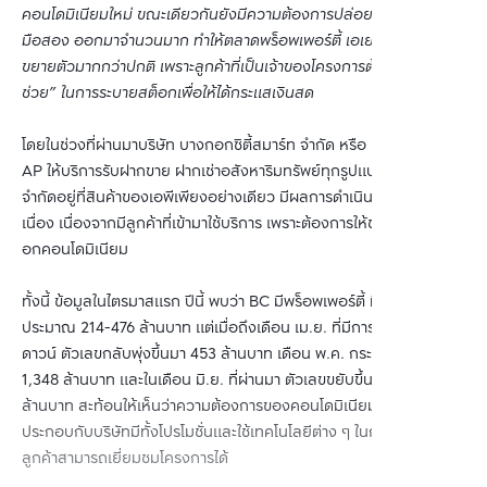
คอนโดมิเนียมใหม่ ขณะเดียวกันยังมีความต้องการปล่อยคอนโดมิเนียม
มือสอง ออกมาจำนวนมาก ทำให้ตลาดพร็อพเพอร์ตี้ เอเย่นท์/โบรกเกอร์
ขยายตัวมากกว่าปกติ เพราะลูกค้าที่เป็นเจ้าของโครงการต้องการ “ตัว
ช่วย” ในการระบายสต็อกเพื่อให้ได้กระแสเงินสด
โดยในช่วงที่ผ่านมาบริษัท บางกอกซิตี้สมาร์ท จำกัด หรือ BC ในเครือ
AP ให้บริการรับฝากขาย ฝากเช่าอสังหาริมทรัพย์ทุกรูปแบบ และไม่ได้
จำกัดอยู่ที่สินค้าของเอพีเพียงอย่างเดียว มีผลการดำเนินงานที่เติบโตต่อ
เนื่อง เนื่องจากมีลูกค้าที่เข้ามาใช้บริการ เพราะต้องการให้ช่วยระบายสต็
อกคอนโดมิเนียม
ทั้งนี้ ข้อมูลในไตรมาสแรก ปีนี้ พบว่า BC มีพร็อพเพอร์ตี้ มีมูลค่าอยู่
ประมาณ 214-476 ล้านบาท แต่เมื่อถึงเดือน เม.ย. ที่มีการประกาศล็อก
ดาวน์ ตัวเลขกลับพุ่งขึ้นมา 453 ล้านบาท เดือน พ.ค. กระโดดขึ้นมา
1,348 ล้านบาท และในเดือน มิ.ย. ที่ผ่านมา ตัวเลขขยับขึ้นมาที่ 1,395
ล้านบาท สะท้อนให้เห็นว่าความต้องการของคอนโดมิเนียมยังคงมีอยู่
ประกอบกับบริษัทมีทั้งโปรโมชั่นและใช้เทคโนโลยีต่าง ๆ ในการช่วยให้
ลูกค้าสามารถเยี่ยมชมโครงการได้