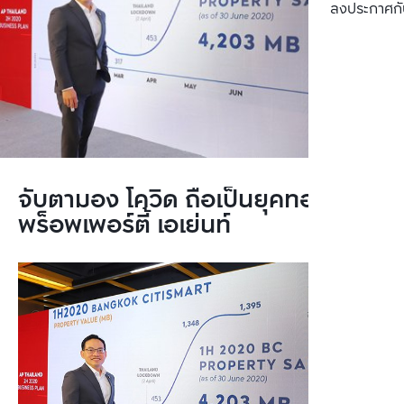
ลงประกาศกั
จับตามอง โควิด ถือเป็นยุคทองของ
พร็อพเพอร์ตี้ เอเย่นท์