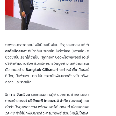
ภาพรวมตลาดคอนโดมิเนียมเปิดใหม่เข้าสู่ช่วงขาลง แต่
“ตลาดที่อยู่
อาศัยมือสอง”
ที่นำกลับมาขายใหม่หรือรีเซล (Resale) กลับพลิกเข้าสู่
ช่วงขาขึ้นเรียกได้ว่าเป็น ‘ยุคทอง’ ของพร็อพเพอร์ตี้ เอเย่นท์ ในเครือ
บริษัทพัฒนาอสังหาริมทรัพย์รายใหญ่อย่าง เอพีไทยแลนด์ โดยบริษัท
ตัวแทนอย่าง
Bangkok Citismart
จะทำหน้าที่เคลียร์สต็อกพร้อมขาย
ที่มีอยู่เป็นจำนวนมาก ให้บรรดานักพัฒนาอสังหาริมทรัพย์รายใหญ่ ราย
กลาง และรายเล็ก
วิทการ จันทวิมล
รองกรรมการผู้อำนวยการ สายงานกลยุทธ์องค์กรและ
การสร้างสรรค์
บริษัทเอพี ไทยแลนด์ จำกัด (มหาชน)
ยอมรับว่า
ปีนี้
ถือว่าเป็นยุคทองของ พร็อพเพอร์ตี้ เอเย่นท์ เนื่องจากผลกระทบจากโค
วิด-19 ทำให้นักพัฒนาอสังหาริมทรัพย์ ส่วนใหญ่ไม่ได้เปิดตัวโครงการ