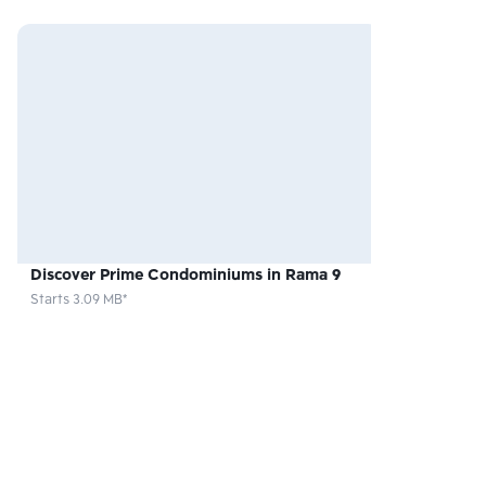
เลือกยูนิตเพื่อเปรียบเทียบ
ลบทั้งหมด
เลือกได้สูงสุด 3 รายการ
เพิ่มยูนิตเปรียบเทียบ
เพิ่มยูนิตเปรียบเทียบ
เพิ่มยูนิตเปรียบเทียบ
รายการที่ 1
รายการที่ 2
รายการที่ 3
Discover Prime Condominiums in Rama 9
Referen
Starts 3.09 MB*
เปรียบเทียบ