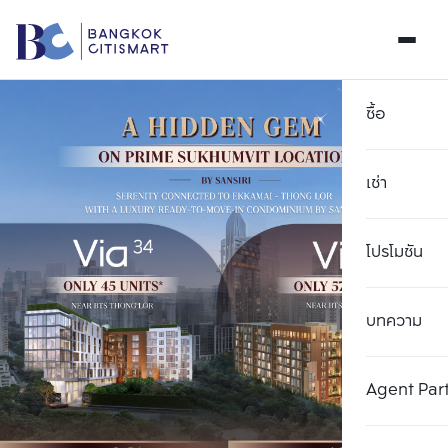
รายละเอียดโปรโมชัน
ลงทะเบียน
ซื้อ
เช่า
โปรโมชัน
บทความ
Agent Par