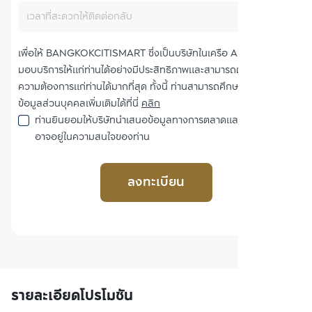
เวลาที่สะดวกให้ติดต่อกลับ
เพื่อให้ BANGKOKCITISMART ซึ่งเป็นบริษัทในเครือ AP สามารถส่ง
มอบบริการให้แก่ท่านได้อย่างมีประสิทธิภาพและสามารถตอบสนอง
ความต้องการแก่ท่านได้มากที่สุด ทั้งนี้ ท่านสามารถศึกษานโยบาย
ข้อมูลส่วนบุคคลเพิ่มเติมได้ที่นี่
คลิก
ท่านยินยอมให้บริษัทนำเสนอข้อมูลทางการตลาดและโปรโมชันที่
อาจอยู่ในความสนใจของท่าน
ลงทะเบียน
รายละเอียดโปรโมชัน