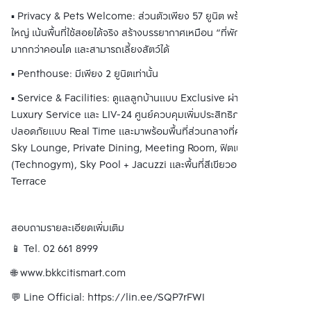
▪
Privacy & Pets Welcome: ส่วนตัวเพียง 57 ยูนิต พร้อมห้องขนาด
ใหญ่ เน้นพื้นที่ใช้สอยได้จริง สร้างบรรยากาศเหมือน “ที่พักผ่อนส่วนตัว”
มากกว่าคอนโด และสามารถเลี้ยงสัตว์ได้
▪
Penthouse: มีเพียง 2 ยูนิตเท่านั้น
▪
Service & Facilities: ดูแลลูกบ้านแบบ Exclusive ผ่านบริการ PLUS
Luxury Service และ LIV-24 ศูนย์ควบคุมเพิ่มประสิทธิภาพความ
ปลอดภัยแบบ Real Time และมาพร้อมพื้นที่ส่วนกลางที่ครบ ไม่ว่าจะเป็น
Sky Lounge, Private Dining, Meeting Room, ฟิตเนส
(Technogym), Sky Pool + Jacuzzi และพื้นที่สีเขียวอย่าง Rooftop
Terrace
สอบถามรายละเอียดเพิ่มเติม
📱
Tel. 02 661 8999
🌐
www.bkkcitismart.com
💬
Line Official: https://lin.ee/SQP7rFWI