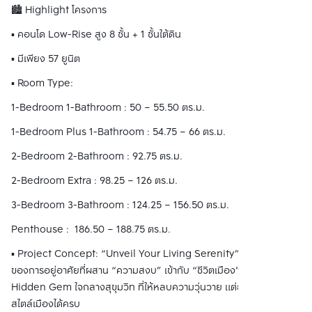
🏙
️ Highlight โครงการ
▪
คอนโด Low-Rise สูง 8 ชั้น + 1 ชั้นใต้ดิน
▪
มีเพียง 57 ยูนิต
▪
Room Type:
1-Bedroom 1-Bathroom : 50 – 55.50
ตร.ม.
1-Bedroom Plus 1-Bathroom : 54.75 – 66
ตร.ม.
2-Bedroom 2-Bathroom : 92.75
ตร.ม.
2-Bedroom Extra : 98.25 – 126
ตร.ม.
3-Bedroom 3-Bathroom : 124.25 – 156.50
ตร.ม.
Penthouse :
186.50 – 188.75
ตร.ม.
▪
Project Concept: “Unveil Your Living Serenity” - เปิดมิติใหม่
ของการอยู่อาศัยที่ผสาน “ความสงบ” เข้ากับ “ชีวิตเมือง” และเป็น
Hidden Gem ใจกลางสุขุมวิท ที่ให้หลบความวุ่นวาย แต่ยังเชื่อมต่อไลฟ์
สไตล์เมืองได้ครบ