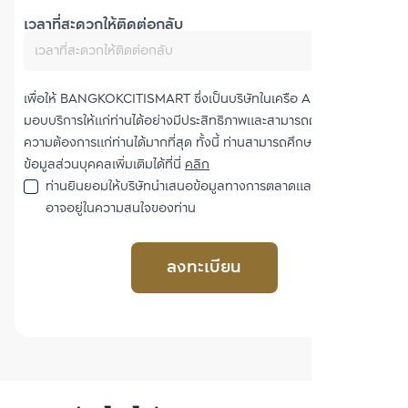
เวลาที่สะดวกให้ติดต่อกลับ
เวลาที่สะดวกให้ติดต่อกลับ
เพื่อให้ BANGKOKCITISMART ซึ่งเป็นบริษัทในเครือ AP สามารถส่ง
มอบบริการให้แก่ท่านได้อย่างมีประสิทธิภาพและสามารถตอบสนอง
ความต้องการแก่ท่านได้มากที่สุด ทั้งนี้ ท่านสามารถศึกษานโยบาย
ข้อมูลส่วนบุคคลเพิ่มเติมได้ที่นี่
คลิก
ท่านยินยอมให้บริษัทนำเสนอข้อมูลทางการตลาดและโปรโมชันที่
อาจอยู่ในความสนใจของท่าน
ลงทะเบียน