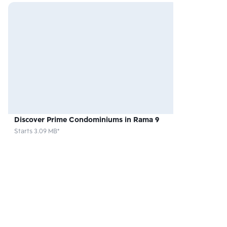
เลือกยูนิตเพื่อเปรียบเทียบ
ลบทั้งหมด
เลือกได้สูงสุด 3 รายการ
เพิ่มยูนิตเปรียบเทียบ
เพิ่มยูนิตเปรียบเทียบ
เพิ่มยูนิตเปรียบเทียบ
รายการที่ 1
รายการที่ 2
รายการที่ 3
Discover Prime Condominiums in Rama 9
Referen
Starts 3.09 MB*
เปรียบเทียบ