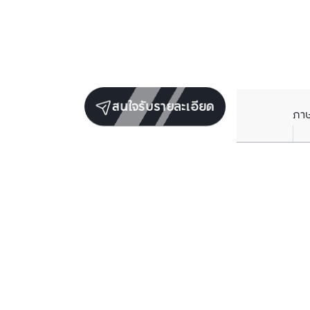
สนใจรับรายละเอียด
ภา
ยูนิตเช่าในโครงการเดียวกัน