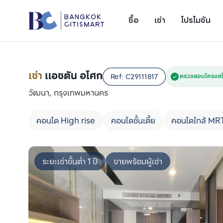
ซื้อ
เช่า
โปรโมชัน
เช่า
แอชตัน อโศก
Ref:
C29111817
ตรวจสอบโครงสร้
วัฒนา, กรุงเทพมหานคร
คอนโด High rise
คอนโดชั้นเตี้ย
คอนโดใกล้ MR
ระยะเช่าขั้นต่ำ 1 ปี
ขายพร้อมผู้เช่า
เพิ่มยูนิตเปรียบเทียบ
รายการที่ 1