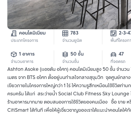
คอนโดมิเนียม
783
2-3-4
ประเภทโครงการ
จำนวนยูนิต
พื้นที่โครงก
1 อาคาร
50 ชั้น
47
จำนวนอาคาร
จำนวนชั้น
ที่จอดรถ
Ashton Asoke (แอชตัน อโศก) คอนโดมิเนียมสูง 50 ชั้น จำนวน 78
เมตร จาก BTS อโศก ตั้งอยู่บนทำเลใจกลางสุขุมวิท จุดศูนย์กลา
เขียวภายในโครงการใหญ่กว่า 1 ไร่ ให้ความรูสึกเหมือนใช้ชีวิต
ครบครัน ได้แก่ สระว่ายน้ำ Social Club Fitness Sky Lounge ใก
ร้านอาหารมากมาย ตอบสนองการใช้ชีวิตของคนเมือง ซื้อ ขาย หร
CitiSmart ได้ทันที เพื่อให้ผู้เชี่ยวชาญของเราได้แนะนำคอนโดให้กั