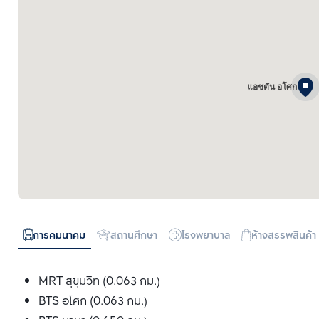
แอชตัน อโศก
การคมนาคม
สถานศึกษา
โรงพยาบาล
ห้างสรรพสินค้า
MRT สุขุมวิท (0.063 กม.)
BTS อโศก (0.063 กม.)