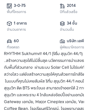
3-0-75
2014
พื้นที่โครงการ
ปีที่แล้วเสร็จ
1 อาคาร
34 ชั้น
จำนวนอาคาร
จำนวนชั้น
60
บริษัท เอพี (ไทย
ที่จอดรถ
ผู้พัฒนาโครงการ
แลนด์) 
RHYTHM Sukhumvit 44/1 (ริธึ่ม สุขุมวิท 44/1) ธรรมชาติ
จำกัด(มหาชน)
..สร้างความสุขได้ไม่มีสิ้นสุด นวัตกรรมการนำแสงธรรมชาติมาใช้
กับพื้นที่ส่วนกลาง ผ่านระบบ Solar Cell ไม่ใช่แค่ทำให้ชีวิต
สว่างไสว แต่ยังสร้างความสุขให้คุณด้วยการใกล้ชิดธรรมชาติ
ในแบบที่คุณไม่เคยสัมผัส ริทึ่ม สุขุมวิท 44/1 คอนโดหรู ริมถนน
สุขุมวิท ติด BTS พระโขนง สามารถเข้าออกได้ 2 ทาง ทั้งเส้นถนน
สุขุมวิท และพระราม 4 ใกล้แหล่งช๊อปปิ้งย่านเอกมัย เช่น
Gateway เอกมัย, Major Cineplex เอกมัย, Vanilla,
Coffee Bean, โรงเรียนศรีวิกรณ์, โรงพยาบาลสุขุมวิท ซื้อ ขาย