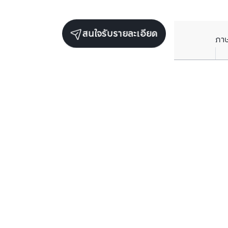
สนใจรับรายละเอียด
ภา
ยูนิตเช่าในโครงการเดียวกัน