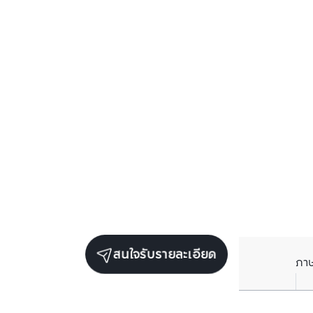
สนใจรับรายละเอียด
ภา