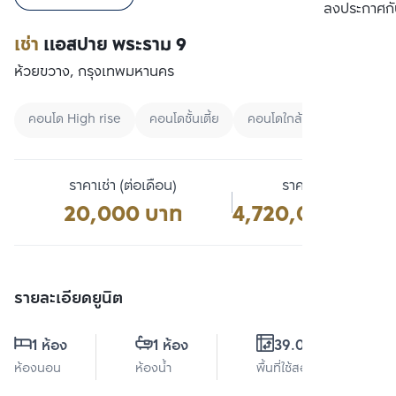
เปรียบเทียบ
ลงประกาศกั
เช่า
แอสปาย พระราม 9
ห้วยขวาง, กรุงเทพมหานคร
คอนโด High rise
คอนโดชั้นเตี้ย
คอนโดใกล้ BTS
ราคาเช่า (ต่อเดือน)
ราคาขาย
20,000 บาท
4,720,000 บาท
รายละเอียดยูนิต
1 ห้อง
1 ห้อง
39.09 ตร.ม.
ห้องนอน
ห้องน้ำ
พื้นที่ใช้สอย