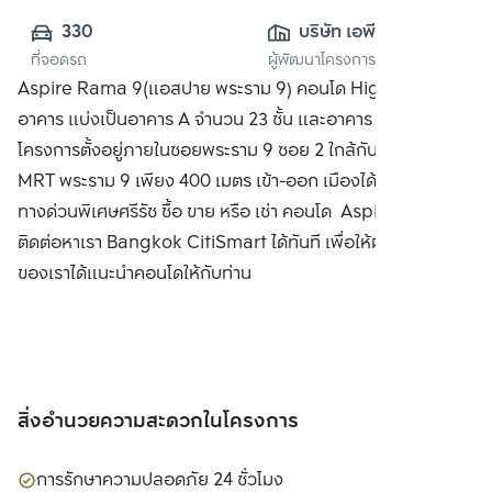
330
บริษัท เอพี (ไทย
ที่จอดรถ
ผู้พัฒนาโครงการ
แลนด์) 
Aspire Rama 9(แอสปาย พระราม 9) คอนโด High Rise 2
จำกัด(มหาชน)
อาคาร แบ่งเป็นอาคาร A จำนวน 23 ชั้น และอาคาร B 25 ชั้น ตัว
โครงการตั้งอยู่ภายในซอยพระราม 9 ซอย 2 ใกล้กับรถไฟฟ้า
MRT พระราม 9 เพียง 400 เมตร เข้า-ออก เมืองได้สะดวกด้วย
ทางด่วนพิเศษศรีรัช ซื้อ ขาย หรือ เช่า คอนโด Aspire พระราม 9
ติดต่อหาเรา Bangkok CitiSmart ได้ทันที เพื่อให้ผู้เชี่ยวชาญ
ของเราได้แนะนำคอนโดให้กับท่าน
สิ่งอำนวยความสะดวกในโครงการ
การรักษาความปลอดภัย 24 ชั่วโมง