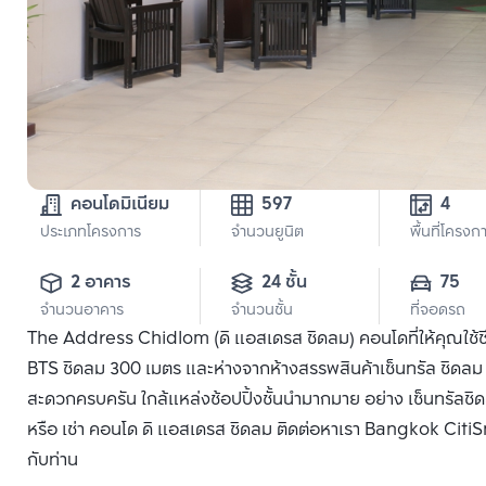
คอนโดมิเนียม
597
4
ประเภทโครงการ
จำนวนยูนิต
พื้นที่โครงก
2 อาคาร
24 ชั้น
75
จำนวนอาคาร
จำนวนชั้น
ที่จอดรถ
The Address Chidlom (ดิ แอสเดรส ชิดลม) คอนโดที่ให้คุณใช้ช
BTS ชิดลม 300 เมตร และห่างจากห้างสรรพสินค้าเซ็นทรัล ชิดลม 
สะดวกครบครัน ใกล้แหล่งช้อปปิ้งชั้นนำมากมาย อย่าง เซ็นทรัลชิ
หรือ เช่า คอนโด ดิ แอสเดรส ชิดลม ติดต่อหาเรา Bangkok CitiSma
กับท่าน