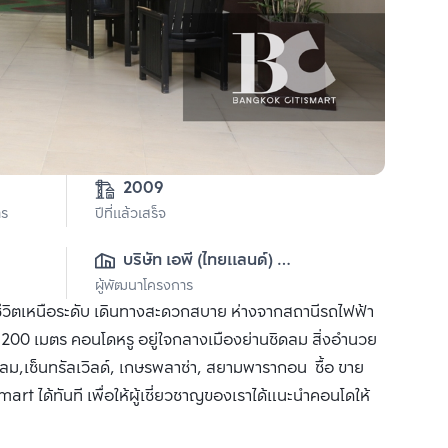
2009
าร
ปีที่แล้วเสร็จ
บริษัท เอพี (ไทยแลนด์) 
ผู้พัฒนาโครงการ
จำกัด(มหาชน)
ีวิตเหนือระดับ เดินทางสะดวกสบาย ห่างจากสถานีรถไฟฟ้า
200 เมตร คอนโดหรู อยู่ใจกลางเมืองย่านชิดลม สิ่งอำนวย
ดลม,เซ็นทรัลเวิลด์, เกษรพลาซ่า, สยามพารากอน ซื้อ ขาย
rt ได้ทันที เพื่อให้ผู้เชี่ยวชาญของเราได้แนะนำคอนโดให้