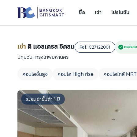
ซื้อ
เช่า
โปรโมชัน
เช่า
ดิ แอสเดรส ชิดลม
Ref:
C27122001
ตรวจสอ
ปทุมวัน, กรุงเทพมหานคร
คอนโดชั้นสูง
คอนโด High rise
คอนโดใกล้ MRT
ระยะเช่าขั้นต่ำ 1 ปี
เพิ่มยูนิตเปรียบเทียบ
รายการที่ 1