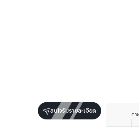
สนใจรับรายละเอียด
ภา