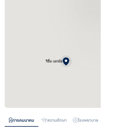
ริธึ่ม เอกมัย
การคมนาคม
สถานศึกษา
โรงพยาบาล
ห้างสรรพสิน