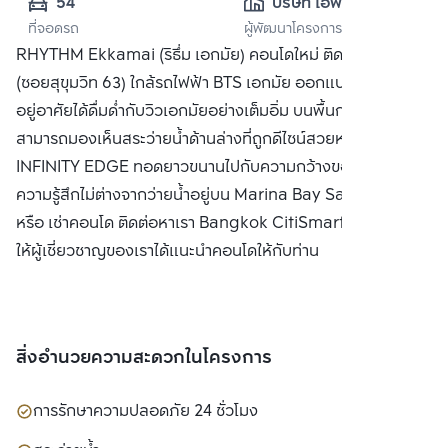
54
บริษัท เอพี (เอกมัย) 
ที่จอดรถ
ผู้พัฒนาโครงการ
จำกัด
RHYTHM Ekkamai (ริธึ่ม เอกมัย) คอนโดใหม่ ติดถนนเอกมัย
(ซอยสุขุมวิท 63) ใกล้รถไฟฟ้า BTS เอกมัย ออกแบบมาเพื่อให้ผู้
อยู่อาศัยได้ดื่มด่ำกับวิวเอกมัยอย่างเต็มอิ่ม บนพื้นกระจกใสที่
สามารถมองเห็นสระว่ายน้ำด้านล่างที่ถูกดีไซน์สวยหรู แบบ
INFINITY EDGE ทอดยาวขนานไปกับความกว้างของอาคาร ให้
ความรู้สึกไม่ต่างจากว่ายน้ำอยู่บน Marina Bay Sands ซื้อ ขาย
หรือ เช่าคอนโด ติดต่อหาเรา Bangkok CitiSmart ได้ทันที เพื่อ
ให้ผู้เชี่ยวชาญของเราได้แนะนำคอนโดให้กับท่าน
สิ่งอำนวยความสะดวกในโครงการ
การรักษาความปลอดภัย 24 ชั่วโมง