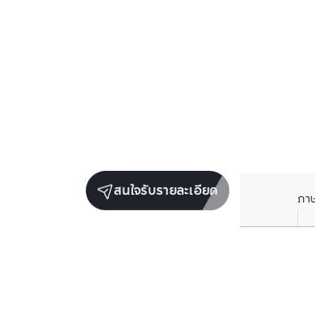
สนใจรับรายละเอียด
ภา