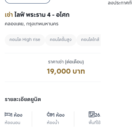
เปรียบเทียบ
ลงประกาศกั
เช่า
ไลฟ์ พระราม 4 - อโศก
คลองเตย, กรุงเทพมหานคร
คอนโด High rise
คอนโดชั้นสูง
คอนโดใกล้ MRT
ราคาเช่า (ต่อเดือน)
19,000 บาท
รายละเอียดยูนิต
1 ห้อง
1 ห้อง
26.6 ตร.ม.
ห้องนอน
ห้องน้ำ
พื้นที่ใช้สอย