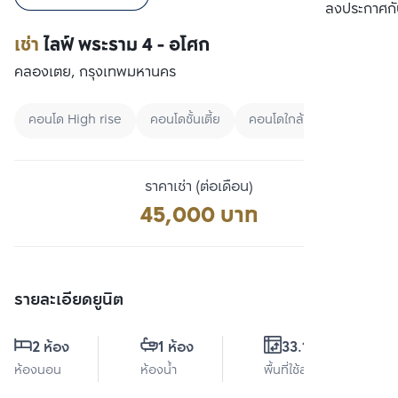
เปรียบเทียบ
ลงประกาศกั
เช่า
ไลฟ์ พระราม 4 - อโศก
คลองเตย, กรุงเทพมหานคร
คอนโด High rise
คอนโดชั้นเตี้ย
คอนโดใกล้ MRT
ราคาเช่า (ต่อเดือน)
45,000 บาท
รายละเอียดยูนิต
2 ห้อง
1 ห้อง
33.17 ตร.ม.
ห้องนอน
ห้องน้ำ
พื้นที่ใช้สอย