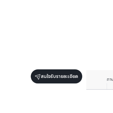
สนใจรับรายละเอียด
ภา