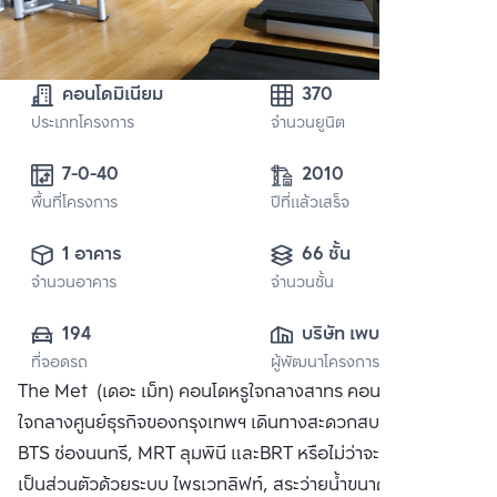
คอนโดมิเนียม
370
ประเภทโครงการ
จำนวนยูนิต
7-0-40
2010
พื้นที่โครงการ
ปีที่แล้วเสร็จ
1 อาคาร
66 ชั้น
จำนวนอาคาร
จำนวนชั้น
194
บริษัท เพบเพิล เบ 
ที่จอดรถ
ผู้พัฒนาโครงการ
(ประเทศไทย) จำกัด
The Met (เดอะ เม็ท) คอนโดหรูใจกลางสาทร คอนโดสูง 66 ชั้น
ใจกลางศูนย์ธุรกิจของกรุงเทพฯ เดินทางสะดวกสบายสู่รถไฟฟ้า
BTS ช่องนนทรี, MRT ลุมพินี และBRT หรือไม่ว่าจะเป็นทางด่วน
เป็นส่วนตัวด้วยระบบ ไพรเวทลิฟท์, สระว่ายน้ำขนาด 50 เมตร