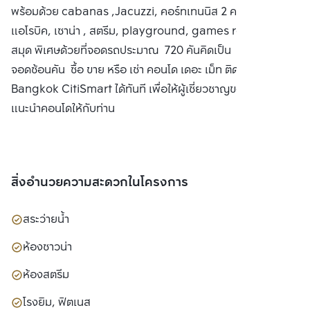
พร้อมด้วย cabanas ,Jacuzzi, คอร์ทเทนนิส 2 คอร์ท, ห้อง
แอโรบิค, เซาน่า , สตรีม, playground, games room, ห้อง
สมุด พิเศษด้วยที่จอดรถประมาณ 720 คันคิดเป็น 194% ไม่รวม
จอดซ้อนคัน ซื้อ ขาย หรือ เช่า คอนโด เดอะ เม็ท ติดต่อหาเรา
Bangkok CitiSmart ได้ทันที เพื่อให้ผู้เชี่ยวชาญของเราได้
แนะนำคอนโดให้กับท่าน
สิ่งอำนวยความสะดวกในโครงการ
สระว่ายน้ำ
ห้องซาวน่า
ห้องสตรีม
โรงยิม, ฟิตเนส