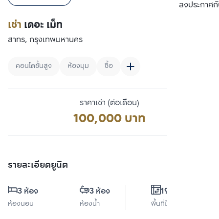
เปรียบเทียบ
ลงประกาศกั
เช่า
เดอะ เม็ท
สาทร, กรุงเทพมหานคร
คอนโดชั้นสูง
ห้องมุม
ซื้อ
ราคาเช่า (ต่อเดือน)
100,000 บาท
รายละเอียดยูนิต
3 ห้อง
3 ห้อง
194 ตร.ม.
ห้องนอน
ห้องน้ำ
พื้นที่ใช้สอย