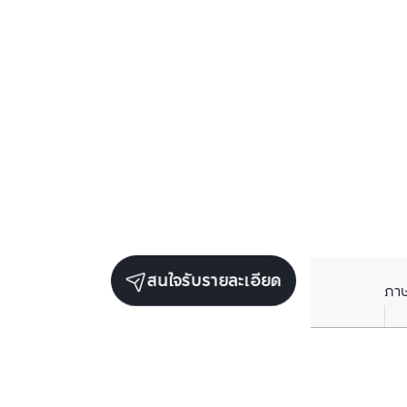
สนใจรับรายละเอียด
ภา