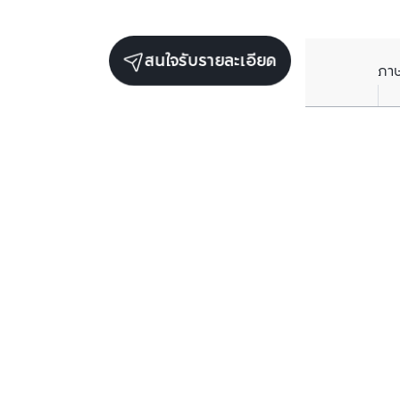
สนใจรับรายละเอียด
ภา
ยูนิตเช่าในโครงการเดียวกัน