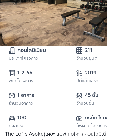
คอนโดมิเนียม
211
ประเภทโครงการ
จำนวนยูนิต
1-2-65
2019
พื้นที่โครงการ
ปีที่แล้วเสร็จ
1 อาคาร
45 ชั้น
จำนวนอาคาร
จำนวนชั้น
100
บริษัท ไรมอน แลนด์ 
ที่จอดรถ
ผู้พัฒนาโครงการ
จำกัด (มหาชน)
The Lofts Asoke(เดอะ ลอฟท์ อโศก) คอนโดมิเนียมสไตล์ อิน