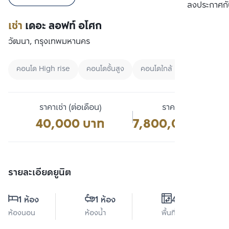
เปรียบเทียบ
ลงประกาศกั
เช่า
เดอะ ลอฟท์ อโศก
วัฒนา, กรุงเทพมหานคร
คอนโด High rise
คอนโดชั้นสูง
คอนโดใกล้ BTS
ราคาเช่า (ต่อเดือน)
ราคาขาย
40,000 บาท
7,800,000 บาท
รายละเอียดยูนิต
1 ห้อง
1 ห้อง
49 ตร.ม.
ห้องนอน
ห้องน้ำ
พื้นที่ใช้สอย