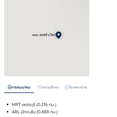
เดอะ ลอฟท์ อโศก
การคมนาคม
สถานศึกษา
โรงพยาบาล
ห้างสรรพสิน
MRT เพชรบุรี (0.216 กม.)
ARL มักกะสัน (0.488 กม.)