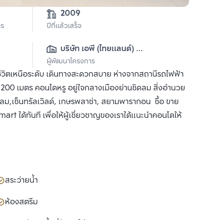
2009
าร
ปีที่แล้วเสร็จ
บริษัท เอพี (ไทยแลนด์) 
ผู้พัฒนาโครงการ
จำกัด(มหาชน)
ีวิตเหนือระดับ เดินทางสะดวกสบาย ห่างจากสถานีรถไฟฟ้า
200 เมตร คอนโดหรู อยู่ใจกลางเมืองย่านชิดลม สิ่งอำนวย
ดลม,เซ็นทรัลเวิลด์, เกษรพลาซ่า, สยามพารากอน ซื้อ ขาย
rt ได้ทันที เพื่อให้ผู้เชี่ยวชาญของเราได้แนะนำคอนโดให้
สระว่ายน้ำ
ห้องสตรีม