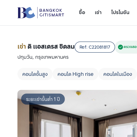
ซื้อ
เช่า
โปรโมชัน
เช่า
ดิ แอสเดรส ชิดลม
Ref:
C22081817
ตรวจสอบ
ปทุมวัน, กรุงเทพมหานคร
คอนโดชั้นสูง
คอนโด High rise
คอนโดในเมือง
ระยะเช่าขั้นต่ำ 1 ปี
เพิ่มยูนิตเปรียบเทียบ
รายการที่ 1