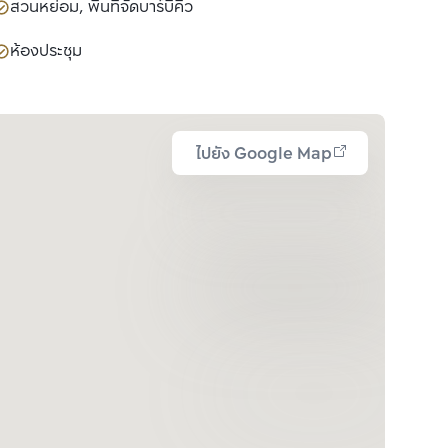
สวนหย่อม, พื้นที่จัดบาร์บีคิว
ห้องประชุม
ไปยัง Google Map