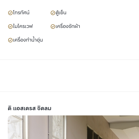
โทรทัศน์
ตู้เย็น
ไมโครเวฟ
เครื่องซักผ้า
เครื่องทำน้ำอุ่น
ดิ แอสเดรส ชิดลม