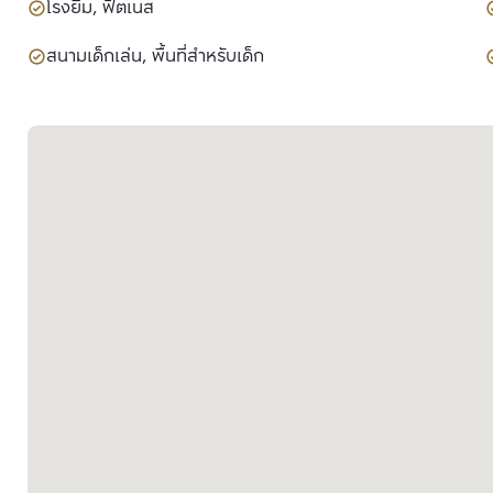
โรงยิม, ฟิตเนส
สนามเด็กเล่น, พื้นที่สำหรับเด็ก