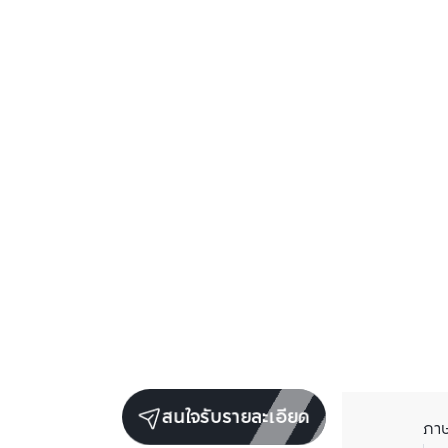
สนใจรับรายละเอียด
ภา