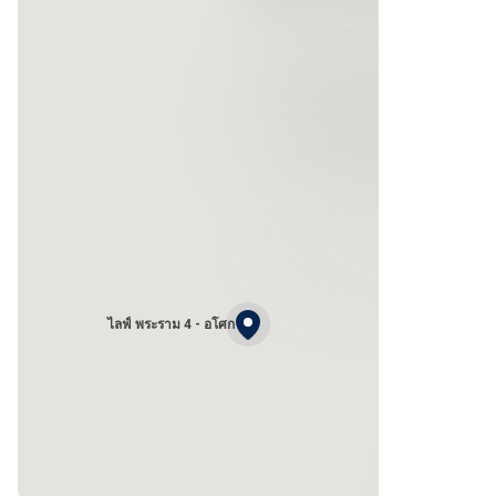
ไลฟ์ พระราม 4 - อโศก