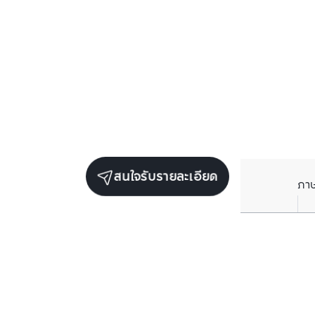
สนใจรับรายละเอียด
ภา
ยูนิตเช่าในโครงการเดียวกัน