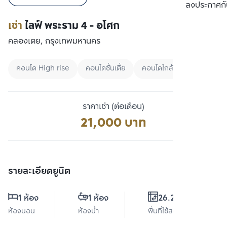
เปรียบเทียบ
ลงประกาศกั
เช่า
ไลฟ์ พระราม 4 - อโศก
คลองเตย, กรุงเทพมหานคร
คอนโด High rise
คอนโดชั้นเตี้ย
คอนโดใกล้ MRT
ราคาเช่า (ต่อเดือน)
21,000 บาท
รายละเอียดยูนิต
1 ห้อง
1 ห้อง
26.28 ตร.ม.
ห้องนอน
ห้องน้ำ
พื้นที่ใช้สอย