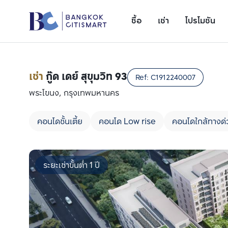
ซื้อ
เช่า
โปรโมชัน
เช่า
กู๊ด เดย์ สุขุมวิท 93
Ref:
C1912240007
พระโขนง, กรุงเทพมหานคร
คอนโดชั้นเตี้ย
คอนโด Low rise
คอนโดใกล้ทางด่
ระยะเช่าขั้นต่ำ 1 ปี
เพิ่มยูนิตเปรียบเทียบ
รายการที่ 1