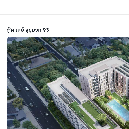
กู๊ด เดย์ สุขุมวิท 93