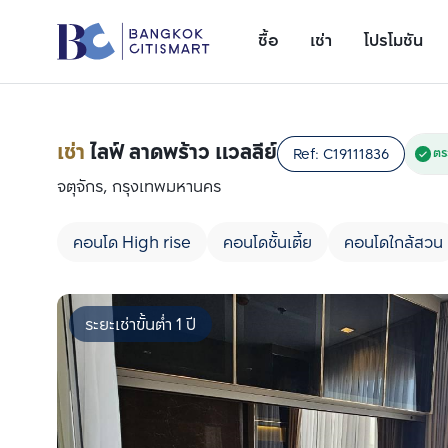
ซื้อ
เช่า
โปรโมชัน
เช่า
ไลฟ์ ลาดพร้าว แวลลีย์
Ref:
C19111836
ตร
จตุจักร, กรุงเทพมหานคร
คอนโด High rise
คอนโดชั้นเตี้ย
คอนโดใกล้สวน
ระยะเช่าขั้นต่ำ 1 ปี
เพิ่มยูนิตเปรียบเทียบ
รายการที่ 1