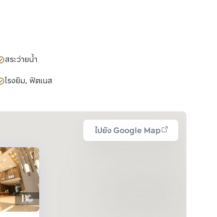
สระว่ายน้ำ
โรงยิม, ฟิตเนส
ไปยัง Google Map