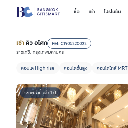
ซื้อ
เช่า
โปรโมชัน
เช่า
คิว อโศก
Ref:
C1905220022
ราชเทวี, กรุงเทพมหานคร
คอนโด High rise
คอนโดชั้นสูง
คอนโดใกล้ MRT
ระยะเช่าขั้นต่ำ 1 ปี
เพิ่มยูนิตเปรียบเทียบ
รายการที่ 1