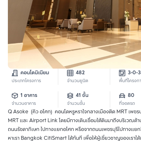
คอนโดมิเนียม
482
ประเภทโครงการ
จำนวนยูนิต
พื้นที่โครงก
1 อาคาร
41 ชั้น
80
จำนวนอาคาร
จำนวนชั้น
ที่จอดรถ
Q Asoke (คิว อโศก) คอนโดหรูหราใจกลางเมืองติด MRT เพชรบุร
MRT และ Airport Link โดยมีทางเดินเชื่อมใต้ดินมาถึงบริเวณด้
ถนนรัชดาภิเษก ไปทางแยกอโศก หรือจากถนนเพชรบุรีไปทางแยกวิทยุ
หาเรา Bangkok CitiSmart ได้ทันที เพื่อให้ผู้เชี่ยวชาญของเราไ