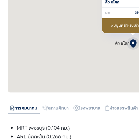
คิว อโศก
ราคา
35
พบยูนิตสำหรับเช่า
คิว อโศก
การคมนาคม
สถานศึกษา
โรงพยาบาล
ห้างสรรพสินค้า
MRT เพชรบุรี (0.104 กม.)
ARL มักกะสัน (0.266 กม.)