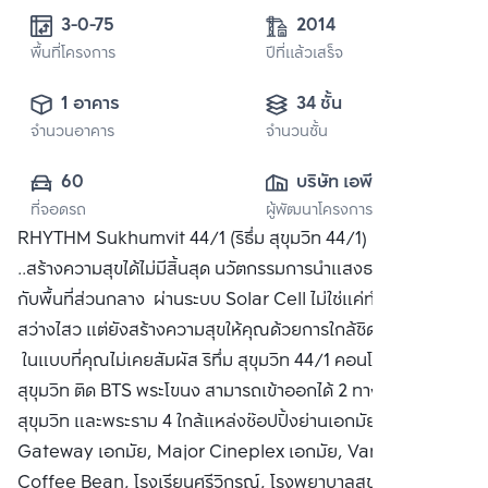
3-0-75
2014
พื้นที่โครงการ
ปีที่แล้วเสร็จ
1 อาคาร
34 ชั้น
จำนวนอาคาร
จำนวนชั้น
60
บริษัท เอพี (ไทย
ที่จอดรถ
ผู้พัฒนาโครงการ
แลนด์) 
RHYTHM Sukhumvit 44/1 (ริธึ่ม สุขุมวิท 44/1) ธรรมชาติ
จำกัด(มหาชน)
..สร้างความสุขได้ไม่มีสิ้นสุด นวัตกรรมการนำแสงธรรมชาติมาใช้
กับพื้นที่ส่วนกลาง ผ่านระบบ Solar Cell ไม่ใช่แค่ทำให้ชีวิต
สว่างไสว แต่ยังสร้างความสุขให้คุณด้วยการใกล้ชิดธรรมชาติ
ในแบบที่คุณไม่เคยสัมผัส ริทึ่ม สุขุมวิท 44/1 คอนโดหรู ริมถนน
สุขุมวิท ติด BTS พระโขนง สามารถเข้าออกได้ 2 ทาง ทั้งเส้นถนน
สุขุมวิท และพระราม 4 ใกล้แหล่งช๊อปปิ้งย่านเอกมัย เช่น
Gateway เอกมัย, Major Cineplex เอกมัย, Vanilla,
Coffee Bean, โรงเรียนศรีวิกรณ์, โรงพยาบาลสุขุมวิท ซื้อ ขาย