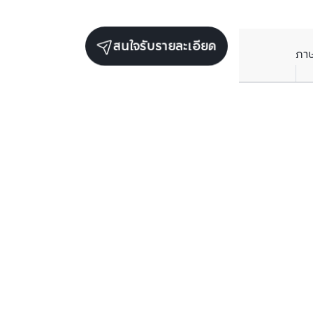
สนใจรับรายละเอียด
ภา
ยูนิตเช่าในโครงการเดียวกัน