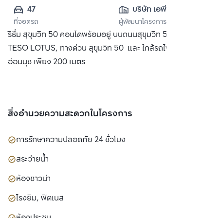
47
บริษัท เอพี (ไทย
ที่จอดรถ
ผู้พัฒนาโครงการ
แลนด์) 
ริธึ่ม สุขุมวิท 50 คอนโดพร้อมอยู่ บนถนนสุขุมวิท 50 ใกล้ห้าง
จำกัด(มหาชน)
TESO LOTUS, ทางด่วน สุขุมวิท 50 และ ใกล้รถไฟฟ้า BTS
อ่อนนุช เพียง 200 เมตร
สิ่งอำนวยความสะดวกในโครงการ
การรักษาความปลอดภัย 24 ชั่วโมง
สระว่ายน้ำ
ห้องซาวน่า
โรงยิม, ฟิตเนส
ห้องประชุม