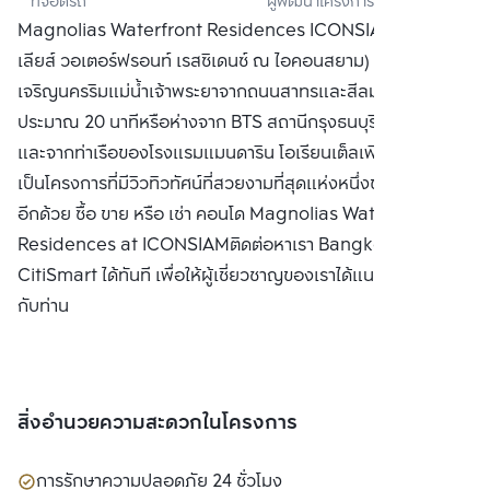
ที่จอดรถ
ผู้พัฒนาโครงการ
สยาม ซูเปอร์ลักซ์ 
Magnolias Waterfront Residences ICONSIAM (แมกโน
เรสซิเดนซ์ 
เลียส์ วอเตอร์ฟรอนท์ เรสซิเดนซ์ ณ ไอคอนสยาม) ตั้งอยู่บนถนน
คอร์ปอเรชั่น จำกัด
เจริญนครริมแม่น้ำเจ้าพระยาจากถนนสาทรและสีลมใช้เวลาเดิน
ประมาณ 20 นาทีหรือห่างจาก BTS สถานีกรุงธนบุรีเพียง 10 นาที
และจากท่าเรือของโรงแรมแมนดาริน โอเรียนเต็ลเพียง 5 นาทีถือ
เป็นโครงการที่มีวิวทิวทัศน์ที่สวยงามที่สุดแห่งหนึ่งของกรุงเทพฯ
อีกด้วย ซื้อ ขาย หรือ เช่า คอนโด Magnolias Waterfront
Residences at ICONSIAMติดต่อหาเรา Bangkok
CitiSmart ได้ทันที เพื่อให้ผู้เชี่ยวชาญของเราได้แนะนำคอนโดให้
กับท่าน
สิ่งอำนวยความสะดวกในโครงการ
การรักษาความปลอดภัย 24 ชั่วโมง