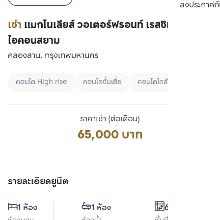
เปรียบเทียบ
ลงประกาศกั
เช่า
แมกโนเลียส์ วอเตอร์ฟรอนท์ เรสซิเดนซ์ ณ
ไอคอนสยาม
คลองสาน, กรุงเทพมหานคร
คอนโด High rise
คอนโดชั้นเตี้ย
คอนโดใกล้ BTS
ราคาเช่า (ต่อเดือน)
65,000 บาท
รายละเอียดยูนิต
1 ห้อง
1 ห้อง
65 ตร.ม.