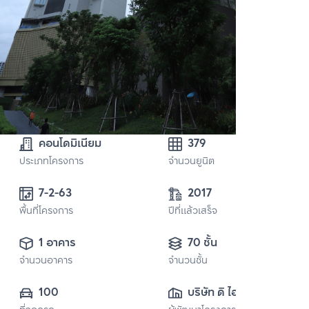
คอนโดมิเนียม
379
ประเภทโครงการ
จำนวนยูนิต
7-2-63 
2017
พื้นที่โครงการ
ปีที่แล้วเสร็จ
1 อาคาร
70 ชั้น
จำนวนอาคาร
จำนวนชั้น
100
บริษัท ดิ ไอคอน