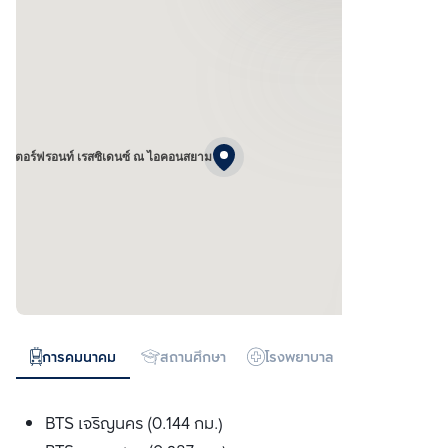
 วอเตอร์ฟรอนท์ เรสซิเดนซ์ ณ ไอคอนสยาม
การคมนาคม
สถานศึกษา
โรงพยาบาล
ห้างสรรพสิน
BTS เจริญนคร (0.144 กม.)