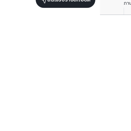
สนใจรับรายละเอียด
ภา
ยูนิตเช่าในโครงการเดียวกัน