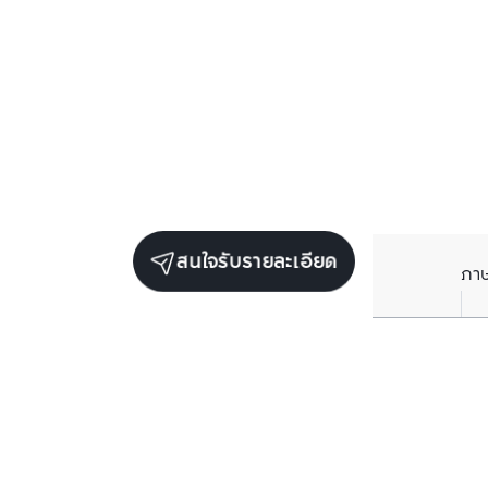
สนใจรับรายละเอียด
ภา
ยูนิตเช่าในโครงการเดียวกัน