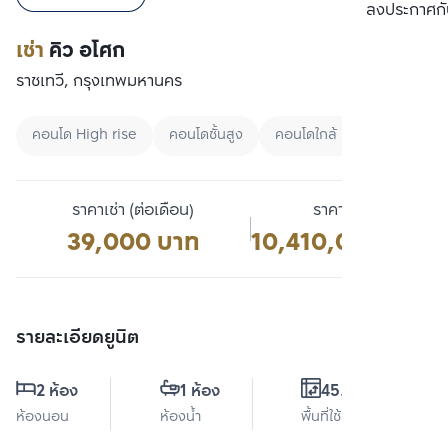
เปรียบเทียบ
ลงประกาศกั
เช่า
คิว อโศก
ราชเทวี, กรุงเทพมหานคร
คอนโด High rise
คอนโดชั้นสูง
คอนโดใกล้ MRT
ราคาเช่า (ต่อเดือน)
ราคาขาย
39,000 บาท
10,410,000 บาท
รายละเอียดยูนิต
2 ห้อง
1 ห้อง
45.5 ตร.ม.
ห้องนอน
ห้องน้ำ
พื้นที่ใช้สอย