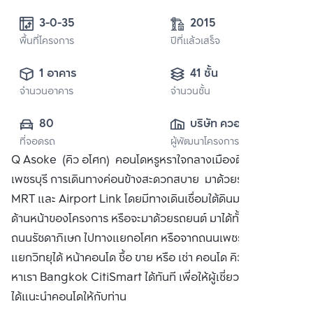
3-0-35 
2015
พื้นที่โครงการ
ปีที่แล้วเสร็จ
1 อาคาร
41 ชั้น
จำนวนอาคาร
จำนวนชั้น
80
บริษัท ควอลิตี้เฮ้าส์ 
ที่จอดรถ
ผู้พัฒนาโครงการ
จำกัด (มหาชน)
Q Asoke (คิว อโศก) คอนโดหรูหราใจกลางเมืองติด MRT
เพชรบุรี การเดินทางค่อนข้างสะดวกสบาย มาด้วยรถไฟฟ้า ทั้ง
MRT และ Airport Link โดยมีทางเดินเชื่อมใต้ดินมาถึงบริเวณ
ด้านหน้าของโครงการ หรือจะมาด้วยรถยนต์ มาได้ทั้งจากทาง
ถนนรัชดาภิเษก ไปทางแยกอโศก หรือจากถนนเพชรบุรีไปทาง
แยกวิทยุได้ หน้าคอนโด ซื้อ ขาย หรือ เช่า คอนโด คิว อโศก ติดต่อ
หาเรา Bangkok CitiSmart ได้ทันที เพื่อให้ผู้เชี่ยวชาญของเรา
ได้แนะนำคอนโดให้กับท่าน