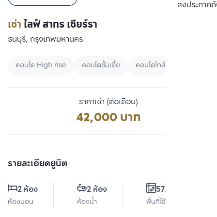
เปรียบเทียบ
ลงประกาศกั
เช่า
ไลฟ์ สาทร เซียร์รา
ธนบุรี, กรุงเทพมหานคร
คอนโด High rise
คอนโดชั้นเตี้ย
คอนโดใกล้ BTS
ราคาเช่า (ต่อเดือน)
42,000 บาท
รายละเอียดยูนิต
2 ห้อง
2 ห้อง
57.5 ตร.ม.
ห้องนอน
ห้องน้ำ
พื้นที่ใช้สอย