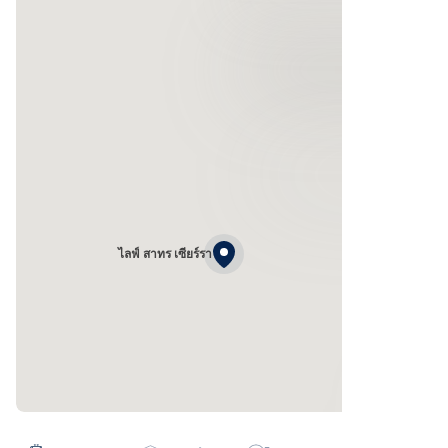
ไลฟ์ สาทร เซียร์รา