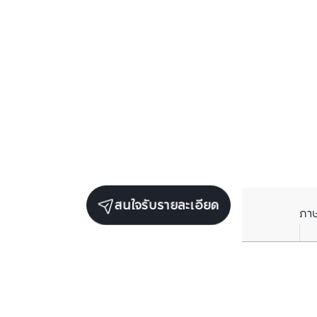
สนใจรับรายละเอียด
ภา