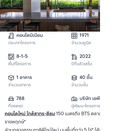
คอนโดมิเนียม
1971
ประเภทโครงการ
จำนวนยูนิต
8-1-5
2022
พื้นที่โครงการ
ปีที่แล้วเสร็จ
1 อาคาร
40 ชั้น
จำนวนอาคาร
จำนวนชั้น
788
บริษัท เอพี เอ็มอี 8 
ที่จอดรถ
ผู้พัฒนาโครงการ
จำกัด
คอนโดใหม่ ใกล้สาทร-สีลม
150 เมตรถึง BTS ตลาดพลูและ BRT
ราชพฤกษ์*
ส่วนกลางธรรมชาติดีไซน์ใหม่ บนพื้นที่กว่า 5 ไร่* ได้รับแรงบันดาล