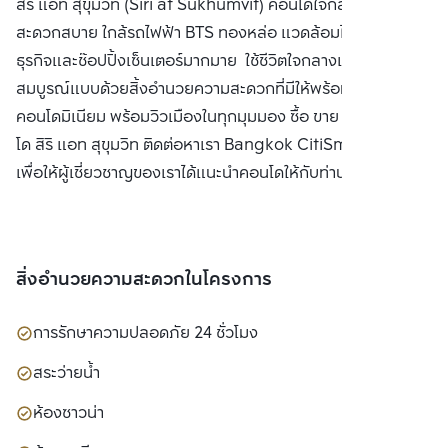
สิริ แอท สุขุมวิท (Siri at Sukhumvit) คอนโดใจกลางสุขุมวิท
สะดวกสบาย ใกล้รถไฟฟ้า BTS ทองหล่อ แวดล้อมไปด้วยแหล่ง
ธุรกิจและช๊อปปิ้งเซ็นเตอร์มากมาย ใช้ชีวิตใจกลางเมืองอย่าง
สมบูรณ์แบบด้วยสิ้งอำนวยความสะดวกที่มีให้พร้อมใน
คอนโดมิเนียม พร้อมวิวเมืองในทุกมุมมอง ซื้อ ขาย หรือ เช่า คอน
โด สิริ แอท สุขุมวิท ติดต่อหาเรา Bangkok CitiSmart ได้ทันที
เพื่อให้ผู้เชี่ยวชาญของเราได้แนะนำคอนโดให้กับท่าน
สิ่งอำนวยความสะดวกในโครงการ
การรักษาความปลอดภัย 24 ชั่วโมง
สระว่ายน้ำ
ห้องซาวน่า