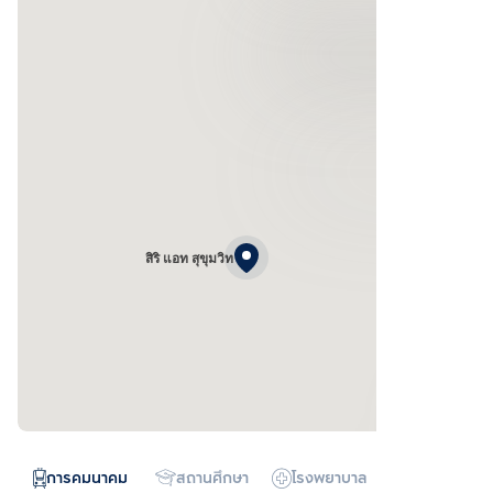
สิริ แอท สุขุมวิท
การคมนาคม
สถานศึกษา
โรงพยาบาล
ห้างสรรพสิน