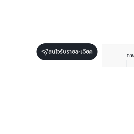
สนใจรับรายละเอียด
ภา
ยูนิตเช่าในโครงการเดียวกัน