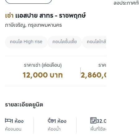
เปรียบเทียบ
ลงประกาศกั
เช่า
แอสปาย สาทร - ราชพฤกษ์
ภาษีเจริญ, กรุงเทพมหานคร
คอนโด High rise
คอนโดชั้นเตี้ย
คอนโดใกล้มหาลัย
ราคาเช่า (ต่อเดือน)
ราคาขาย
12,000 บาท
2,860,000 บาท
รายละเอียดยูนิต
1 ห้อง
1 ห้อง
32.09 ตร.ม.
ห้องนอน
ห้องน้ำ
พื้นที่ใช้สอย