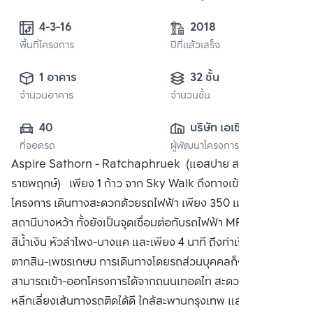
4-3-16
2018
พื้นที่โครงการ
ปีที่แล้วเสร็จ
1 อาคาร
32 ชั้น
จำนวนอาคาร
จำนวนชั้น
40
บริษัท เอเชี่ยน 
ที่จอดรถ
ผู้พัฒนาโครงการ
พร็อพเพอร์ตี้ 
Aspire Sathorn - Ratchaphruek (แอสปาย สาทร -
(2014) จำกัด
ราชพฤกษ์) เพียง 1 ก้าว จาก Sky Walk ถึงทางเข้า-ออก
โครงการ เดินทางสะดวกด้วยรถไฟฟ้า เพียง 350 เมตร ถึง BTS
สถานีบางหว้า ทั้งยังเป็นจุดเชื่อมต่อกับรถไฟฟ้า MRT สาย
สีน้ำเงิน หัวลำโพง-บางแค และเพียง 4 นาที ถึงท่าเรือสะพาน
ตากสิน-เพชรเกษม การเดินทางโดยรถส่วนบุคคลก็ง่ายดาย
สามารถเข้า-ออกโครงการได้จากถนนเทอดไท สะดวกทุกเส้นทาง
หลีกเลี่ยงเส้นทางรถติดได้ดี ใกล้สะพานกรุงเทพ และ สะพาน