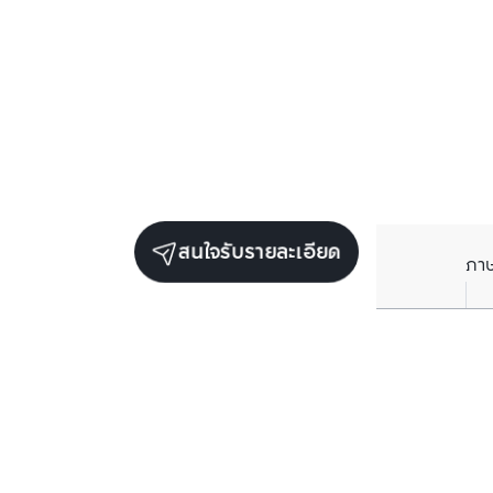
สนใจรับรายละเอียด
ภา
ยูนิตเช่าในโครงการเดียวกัน