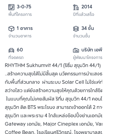
3-0-75
2014
พื้นที่โครงการ
ปีที่แล้วเสร็จ
1 อาคาร
34 ชั้น
จำนวนอาคาร
จำนวนชั้น
60
บริษัท เอพี (ไทย
ที่จอดรถ
ผู้พัฒนาโครงการ
แลนด์) 
RHYTHM Sukhumvit 44/1 (ริธึ่ม สุขุมวิท 44/1) ธรรมชาติ
จำกัด(มหาชน)
..สร้างความสุขได้ไม่มีสิ้นสุด นวัตกรรมการนำแสงธรรมชาติมาใช้
กับพื้นที่ส่วนกลาง ผ่านระบบ Solar Cell ไม่ใช่แค่ทำให้ชีวิต
สว่างไสว แต่ยังสร้างความสุขให้คุณด้วยการใกล้ชิดธรรมชาติ
ในแบบที่คุณไม่เคยสัมผัส ริทึ่ม สุขุมวิท 44/1 คอนโดหรู ริมถนน
สุขุมวิท ติด BTS พระโขนง สามารถเข้าออกได้ 2 ทาง ทั้งเส้นถนน
สุขุมวิท และพระราม 4 ใกล้แหล่งช๊อปปิ้งย่านเอกมัย เช่น
Gateway เอกมัย, Major Cineplex เอกมัย, Vanilla,
Coffee Bean, โรงเรียนศรีวิกรณ์, โรงพยาบาลสุขุมวิท ซื้อ ขาย