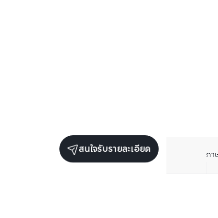
สนใจรับรายละเอียด
ภา