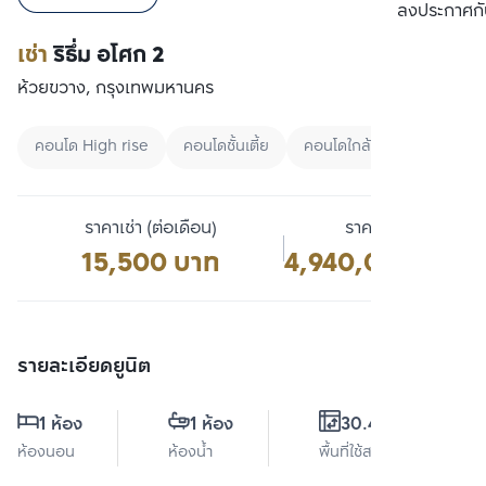
เปรียบเทียบ
ลงประกาศกั
เช่า
ริธึ่ม อโศก 2
ห้วยขวาง, กรุงเทพมหานคร
คอนโด High rise
คอนโดชั้นเตี้ย
คอนโดใกล้ BTS
ราคาเช่า (ต่อเดือน)
ราคาขาย
15,500 บาท
4,940,000 บาท
รายละเอียดยูนิต
1 ห้อง
1 ห้อง
30.41 ตร.ม.
ห้องนอน
ห้องน้ำ
พื้นที่ใช้สอย