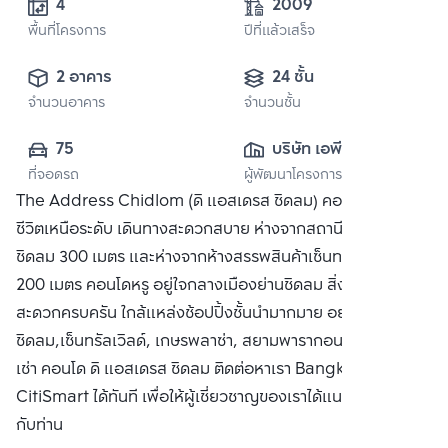
4
2009
พื้นที่โครงการ
ปีที่แล้วเสร็จ
2 อาคาร
24 ชั้น
จำนวนอาคาร
จำนวนชั้น
75
บริษัท เอพี (ไทย
ที่จอดรถ
ผู้พัฒนาโครงการ
แลนด์) 
The Address Chidlom (ดิ แอสเดรส ชิดลม) คอนโดที่ให้คุณใช้
จำกัด(มหาชน)
ชีวิตเหนือระดับ เดินทางสะดวกสบาย ห่างจากสถานีรถไฟฟ้า BTS
ชิดลม 300 เมตร และห่างจากห้างสรรพสินค้าเซ็นทรัล ชิดลม
200 เมตร คอนโดหรู อยู่ใจกลางเมืองย่านชิดลม สิ่งอำนวย
สะดวกครบครัน ใกล้แหล่งช้อปปิ้งชั้นนำมากมาย อย่าง เซ็นทรัล
ชิดลม,เซ็นทรัลเวิลด์, เกษรพลาซ่า, สยามพารากอน ซื้อ ขาย หรือ
เช่า คอนโด ดิ แอสเดรส ชิดลม ติดต่อหาเรา Bangkok
CitiSmart ได้ทันที เพื่อให้ผู้เชี่ยวชาญของเราได้แนะนำคอนโดให้
กับท่าน