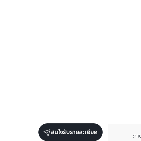
สนใจรับรายละเอียด
ภา