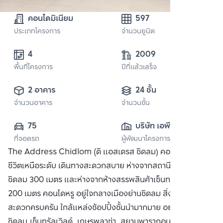
คอนโดมิเนียม
597
ประเภทโครงการ
จำนวนยูนิต
4
2009
พื้นที่โครงการ
ปีที่แล้วเสร็จ
2 อาคาร
24 ชั้น
จำนวนอาคาร
จำนวนชั้น
75
บริษัท เอพี (ไทย
ที่จอดรถ
ผู้พัฒนาโครงการ
แลนด์) 
The Address Chidlom (ดิ แอสเดรส ชิดลม) คอนโดที่ให้คุณใช้
จำกัด(มหาชน)
ชีวิตเหนือระดับ เดินทางสะดวกสบาย ห่างจากสถานีรถไฟฟ้า BTS
ชิดลม 300 เมตร และห่างจากห้างสรรพสินค้าเซ็นทรัล ชิดลม
200 เมตร คอนโดหรู อยู่ใจกลางเมืองย่านชิดลม สิ่งอำนวย
สะดวกครบครัน ใกล้แหล่งช้อปปิ้งชั้นนำมากมาย อย่าง เซ็นทรัล
ชิดลม,เซ็นทรัลเวิลด์, เกษรพลาซ่า, สยามพารากอน ซื้อ ขาย หรือ