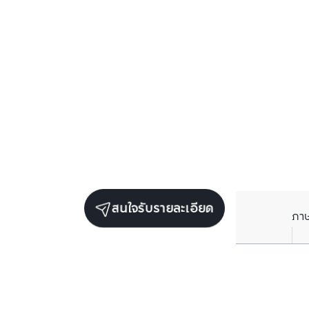
สนใจรับรายละเอียด
ภา