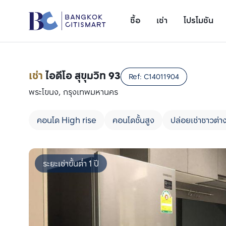
ซื้อ
เช่า
โปรโมชัน
เช่า
ไอดีโอ สุขุมวิท 93
Ref:
C14011904
พระโขนง, กรุงเทพมหานคร
คอนโด High rise
คอนโดชั้นสูง
ปล่อยเช่าชาวต่า
ระยะเช่าขั้นต่ำ 1 ปี
เพิ่มยูนิตเปรียบเทียบ
รายการที่ 1