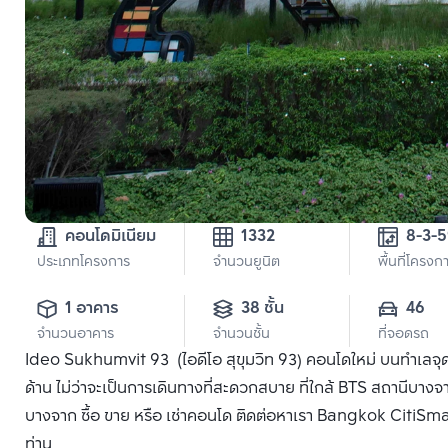
คอนโดมิเนียม
1332
8-3-
ประเภทโครงการ
จำนวนยูนิต
พื้นที่โครงก
1 อาคาร
38 ชั้น
46
จำนวนอาคาร
จำนวนชั้น
ที่จอดรถ
Ideo Sukhumvit 93 (ไอดีโอ สุขุมวิท 93) คอนโดใหม่ บนทำเลจุด
ด้าน ไม่ว่าจะเป็นการเดินทางที่สะดวกสบาย ที่ใกล้ BTS สถานีบางจ
บางจาก ซื้อ ขาย หรือ เช่าคอนโด ติดต่อหาเรา Bangkok CitiSmart 
ท่าน