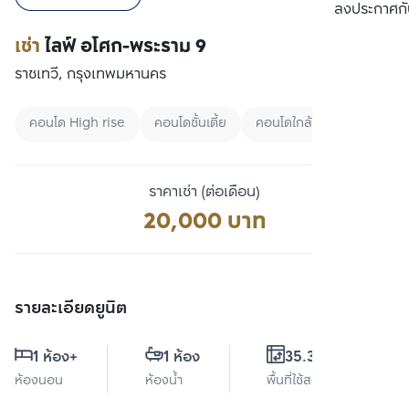
เปรียบเทียบ
ลงประกาศกั
เช่า
ไลฟ์ อโศก-พระราม 9
ราชเทวี, กรุงเทพมหานคร
คอนโด High rise
คอนโดชั้นเตี้ย
คอนโดใกล้ Airport link
ราคาเช่า (ต่อเดือน)
20,000 บาท
รายละเอียดยูนิต
1 ห้อง
+
1 ห้อง
35.35 ตร.ม.
ห้องนอน
ห้องน้ำ
พื้นที่ใช้สอย