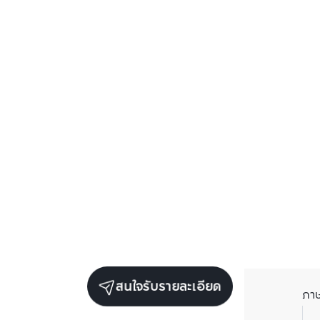
สนใจรับรายละเอียด
ภา