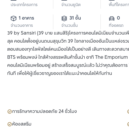
ประเภทโครงการ
จำนวนยูนิต
พื้นที่โครงก
1 อาคาร
31 ชั้น
0
จำนวนอาคาร
จำนวนชั้น
ที่จอดรถ
39 by Sansiri (39 บาย แสนสิริ)โครงการคอนโดมิเนียมจำนวนเพียง
สุด คอนโดตั้งอยู่บนถนนสุขุมวิท 39 ใจกลางเมืองอันเป็นแหล่งรวมที
ตอบสนองทุกไลฟ์สไตล์คนเมืองได้เป็นอย่างดี เดินทางสะดวกสบาย
BTS พร้อมพงษ์ ใกล้ห้างสรรพสินค้าชั้นนำ อาทิ The Emporium 
คอนโดมิเนียมพร้อมอยู่ สร้างเสร็จสมบูรณ์แล้ว ไม่ว่าคุณต้องการ ซ
ทันที เพื่อให้ผู้เชี่ยวชาญของเราได้แนะนำคอนโดให้กับท่าน
การรักษาความปลอดภัย 24 ชั่วโมง
ห้องสตรีม