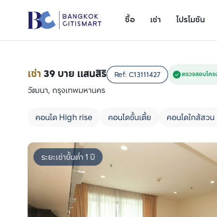
ซื้อ
เช่า
โปรโมชัน
เช่า
39 บาย แสนสิริ
Ref:
C13111427
ตรวจสอบโครง
วัฒนา, กรุงเทพมหานคร
คอนโด High rise
คอนโดชั้นเตี้ย
คอนโดใกล้สวน
ระยะเช่าขั้นต่ำ 1 ปี
เพิ่มยูนิตเปรียบเทียบ
รายการที่ 1