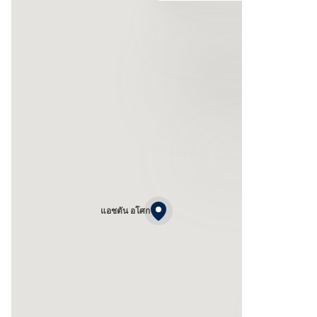
แอชตัน อโศก