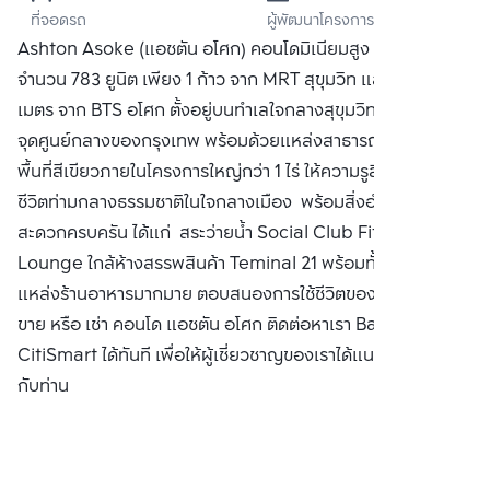
ที่จอดรถ
ผู้พัฒนาโครงการ
เวลลอปเมนท์ จำกัด 
Ashton Asoke (แอชตัน อโศก) คอนโดมิเนียมสูง 50 ชั้น
(มหาชน)
จำนวน 783 ยูนิต เพียง 1 ก้าว จาก MRT สุขุมวิท และเพียง 230
เมตร จาก BTS อโศก ตั้งอยู่บนทำเลใจกลางสุขุมวิท
จุดศูนย์กลางของกรุงเทพ พร้อมด้วยแหล่งสาธารณูปโภค พร้อม
พื้นที่สีเขียวภายในโครงการใหญ่กว่า 1 ไร่ ให้ความรูสึกเหมือนใช้
ชีวิตท่ามกลางธรรมชาติในใจกลางเมือง พร้อมสิ่งอำนวยความ
สะดวกครบครัน ได้แก่ สระว่ายน้ำ Social Club Fitness Sky
Lounge ใกล้ห้างสรรพสินค้า Teminal 21 พร้อมทั้งเป็นที่รวม
แหล่งร้านอาหารมากมาย ตอบสนองการใช้ชีวิตของคนเมือง ซื้อ
ขาย หรือ เช่า คอนโด แอชตัน อโศก ติดต่อหาเรา Bangkok
CitiSmart ได้ทันที เพื่อให้ผู้เชี่ยวชาญของเราได้แนะนำคอนโดให้
กับท่าน