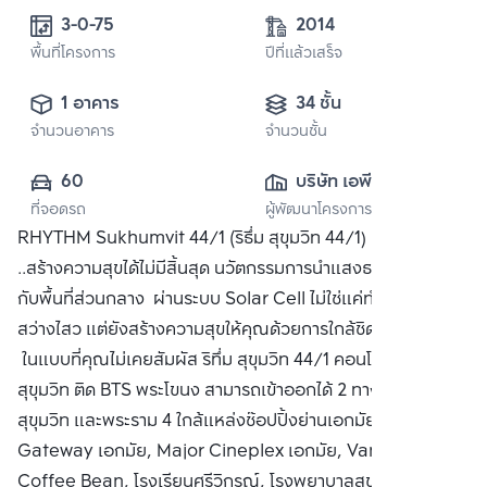
3-0-75
2014
พื้นที่โครงการ
ปีที่แล้วเสร็จ
1 อาคาร
34 ชั้น
จำนวนอาคาร
จำนวนชั้น
60
บริษัท เอพี (ไทย
ที่จอดรถ
ผู้พัฒนาโครงการ
แลนด์) 
RHYTHM Sukhumvit 44/1 (ริธึ่ม สุขุมวิท 44/1) ธรรมชาติ
จำกัด(มหาชน)
..สร้างความสุขได้ไม่มีสิ้นสุด นวัตกรรมการนำแสงธรรมชาติมาใช้
กับพื้นที่ส่วนกลาง ผ่านระบบ Solar Cell ไม่ใช่แค่ทำให้ชีวิต
สว่างไสว แต่ยังสร้างความสุขให้คุณด้วยการใกล้ชิดธรรมชาติ
ในแบบที่คุณไม่เคยสัมผัส ริทึ่ม สุขุมวิท 44/1 คอนโดหรู ริมถนน
สุขุมวิท ติด BTS พระโขนง สามารถเข้าออกได้ 2 ทาง ทั้งเส้นถนน
สุขุมวิท และพระราม 4 ใกล้แหล่งช๊อปปิ้งย่านเอกมัย เช่น
Gateway เอกมัย, Major Cineplex เอกมัย, Vanilla,
Coffee Bean, โรงเรียนศรีวิกรณ์, โรงพยาบาลสุขุมวิท ซื้อ ขาย