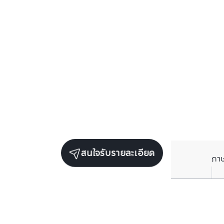
สนใจรับรายละเอียด
ภา