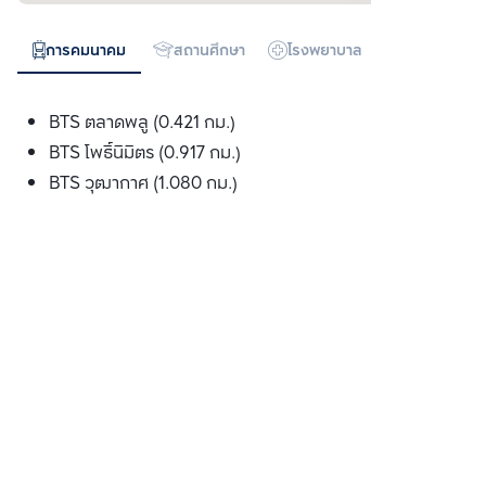
การคมนาคม
สถานศึกษา
โรงพยาบาล
ห้างสรรพสิน
BTS ตลาดพลู (0.421 กม.)
BTS โพธ์ินิมิตร (0.917 กม.)
BTS วุฒากาศ (1.080 กม.)