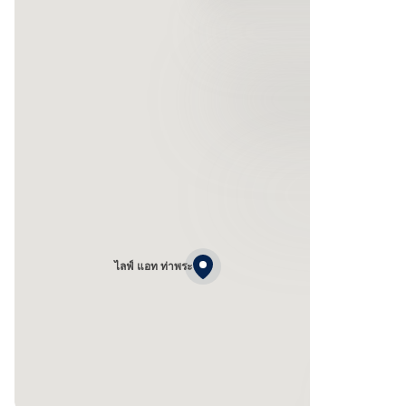
ไลฟ์ แอท ท่าพระ