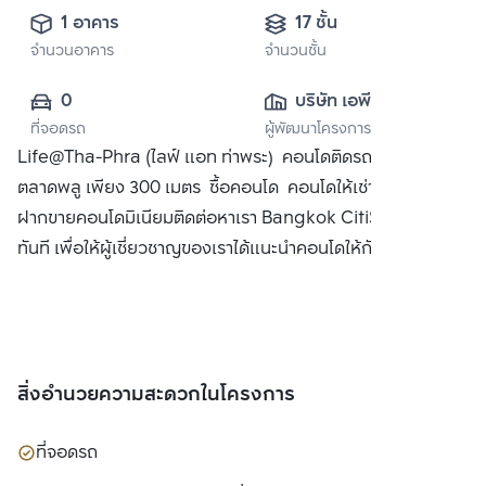
1 อาคาร
17 ชั้น
จำนวนอาคาร
จำนวนชั้น
0
บริษัท เอพี (ไทย
ที่จอดรถ
ผู้พัฒนาโครงการ
แลนด์) 
Life@Tha-Phra (ไลฟ์ แอท ท่าพระ) คอนโดติดรถไฟฟ้า BTS
จำกัด(มหาชน)
ตลาดพลู เพียง 300 เมตร ซื้อคอนโด คอนโดให้เช่า พร้อมทั้ง
ฝากขายคอนโดมิเนียมติดต่อหาเรา Bangkok CitiSmart ได้
ทันที เพื่อให้ผู้เชี่ยวชาญของเราได้แนะนำคอนโดให้กับท่าน
สิ่งอำนวยความสะดวกในโครงการ
ที่จอดรถ