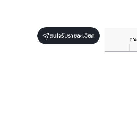
สนใจรับรายละเอียด
ภา
ยูนิตเช่าในโครงการเดียวกัน