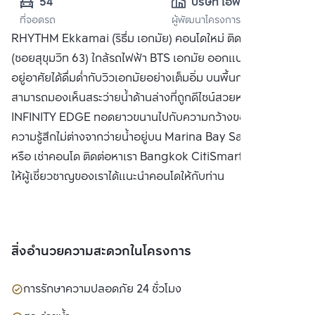
54
บริษัท เอพี (เอกมัย) 
ที่จอดรถ
ผู้พัฒนาโครงการ
จำกัด
RHYTHM Ekkamai (ริธึ่ม เอกมัย) คอนโดใหม่ ติดถนนเอกมัย
(ซอยสุขุมวิท 63) ใกล้รถไฟฟ้า BTS เอกมัย ออกแบบมาเพื่อให้ผู้
อยู่อาศัยได้ดื่มด่ำกับวิวเอกมัยอย่างเต็มอิ่ม บนพื้นกระจกใสที่
สามารถมองเห็นสระว่ายน้ำด้านล่างที่ถูกดีไซน์สวยหรู แบบ
INFINITY EDGE ทอดยาวขนานไปกับความกว้างของอาคาร ให้
ความรู้สึกไม่ต่างจากว่ายน้ำอยู่บน Marina Bay Sands ซื้อ ขาย
หรือ เช่าคอนโด ติดต่อหาเรา Bangkok CitiSmart ได้ทันที เพื่อ
ให้ผู้เชี่ยวชาญของเราได้แนะนำคอนโดให้กับท่าน
สิ่งอำนวยความสะดวกในโครงการ
การรักษาความปลอดภัย 24 ชั่วโมง