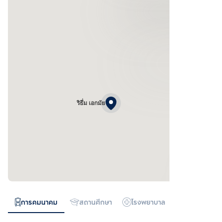
ริธึ่ม เอกมัย
การคมนาคม
สถานศึกษา
โรงพยาบาล
ห้างสรรพสิน