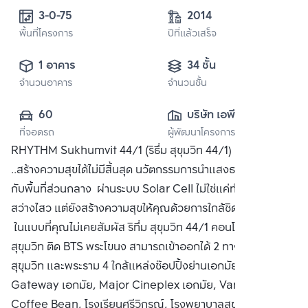
3-0-75
2014
พื้นที่โครงการ
ปีที่แล้วเสร็จ
1 อาคาร
34 ชั้น
จำนวนอาคาร
จำนวนชั้น
60
บริษัท เอพี (ไทย
ที่จอดรถ
ผู้พัฒนาโครงการ
แลนด์) 
RHYTHM Sukhumvit 44/1 (ริธึ่ม สุขุมวิท 44/1) ธรรมชาติ
จำกัด(มหาชน)
..สร้างความสุขได้ไม่มีสิ้นสุด นวัตกรรมการนำแสงธรรมชาติมาใช้
กับพื้นที่ส่วนกลาง ผ่านระบบ Solar Cell ไม่ใช่แค่ทำให้ชีวิต
สว่างไสว แต่ยังสร้างความสุขให้คุณด้วยการใกล้ชิดธรรมชาติ
ในแบบที่คุณไม่เคยสัมผัส ริทึ่ม สุขุมวิท 44/1 คอนโดหรู ริมถนน
สุขุมวิท ติด BTS พระโขนง สามารถเข้าออกได้ 2 ทาง ทั้งเส้นถนน
สุขุมวิท และพระราม 4 ใกล้แหล่งช๊อปปิ้งย่านเอกมัย เช่น
Gateway เอกมัย, Major Cineplex เอกมัย, Vanilla,
Coffee Bean, โรงเรียนศรีวิกรณ์, โรงพยาบาลสุขุมวิท ซื้อ ขาย