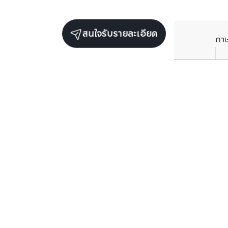
สนใจรับรายละเอียด
ภา
ยูนิตเช่าในโครงการเดียวกัน