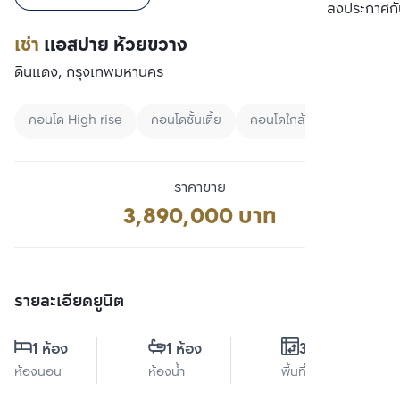
เปรียบเทียบ
ลงประกาศกั
เช่า
แอสปาย ห้วยขวาง
ดินแดง, กรุงเทพมหานคร
คอนโด High rise
คอนโดชั้นเตี้ย
คอนโดใกล้ MRT
ราคาขาย
3,890,000 บาท
รายละเอียดยูนิต
1 ห้อง
1 ห้อง
30 ตร.ม.
ห้องนอน
ห้องน้ำ
พื้นที่ใช้สอย