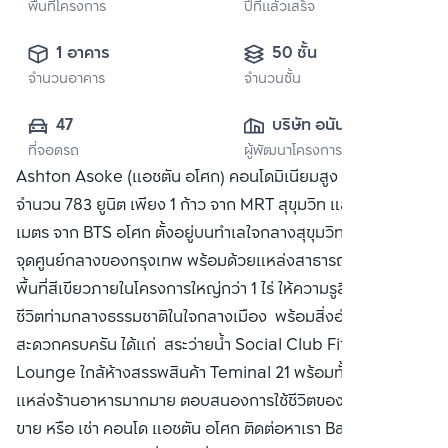
พื้นที่โครงการ
ปีที่แล้วเสร็จ
1 อาคาร
50 ชั้น
จำนวนอาคาร
จำนวนชั้น
47
บริษัท อนันดา ดี
ที่จอดรถ
ผู้พัฒนาโครงการ
เวลลอปเมนท์ จำกัด 
Ashton Asoke (แอชตัน อโศก) คอนโดมิเนียมสูง 50 ชั้น
(มหาชน)
จำนวน 783 ยูนิต เพียง 1 ก้าว จาก MRT สุขุมวิท และเพียง 230
เมตร จาก BTS อโศก ตั้งอยู่บนทำเลใจกลางสุขุมวิท
จุดศูนย์กลางของกรุงเทพ พร้อมด้วยแหล่งสาธารณูปโภค พร้อม
พื้นที่สีเขียวภายในโครงการใหญ่กว่า 1 ไร่ ให้ความรูสึกเหมือนใช้
ชีวิตท่ามกลางธรรมชาติในใจกลางเมือง พร้อมสิ่งอำนวยความ
สะดวกครบครัน ได้แก่ สระว่ายน้ำ Social Club Fitness Sky
Lounge ใกล้ห้างสรรพสินค้า Teminal 21 พร้อมทั้งเป็นที่รวม
แหล่งร้านอาหารมากมาย ตอบสนองการใช้ชีวิตของคนเมือง ซื้อ
ขาย หรือ เช่า คอนโด แอชตัน อโศก ติดต่อหาเรา Bangkok