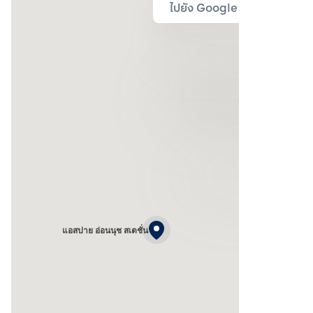
ไปยัง Google Map
แอสปาย อ่อนนุช สเตชั่น