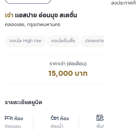
เปรียบเทียบ
ลงประกาศกั
เช่า
แอสปาย อ่อนนุช สเตชั่น
คลองเตย, กรุงเทพมหานคร
คอนโด High rise
คอนโดชั้นเตี้ย
ปล่อยเช่าชาวต่างชาติ
ราคาเช่า (ต่อเดือน)
15,000 บาท
รายละเอียดยูนิต
1 ห้อง
1 ห้อง
27 ตร.ม.
ห้องนอน
ห้องน้ำ
พื้นที่ใช้สอย