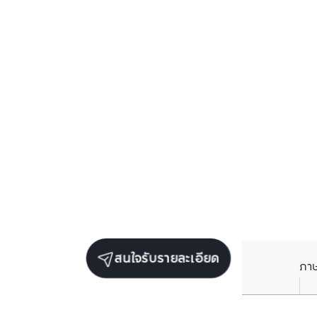
สนใจรับรายละเอียด
ภา