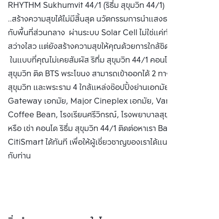
RHYTHM Sukhumvit 44/1 (ริธึ่ม สุขุมวิท 44/1) ธรรมชาติ
จำกัด(มหาชน)
..สร้างความสุขได้ไม่มีสิ้นสุด นวัตกรรมการนำแสงธรรมชาติมาใช้
กับพื้นที่ส่วนกลาง ผ่านระบบ Solar Cell ไม่ใช่แค่ทำให้ชีวิต
สว่างไสว แต่ยังสร้างความสุขให้คุณด้วยการใกล้ชิดธรรมชาติ
ในแบบที่คุณไม่เคยสัมผัส ริทึ่ม สุขุมวิท 44/1 คอนโดหรู ริมถนน
สุขุมวิท ติด BTS พระโขนง สามารถเข้าออกได้ 2 ทาง ทั้งเส้นถนน
สุขุมวิท และพระราม 4 ใกล้แหล่งช๊อปปิ้งย่านเอกมัย เช่น
Gateway เอกมัย, Major Cineplex เอกมัย, Vanilla,
Coffee Bean, โรงเรียนศรีวิกรณ์, โรงพยาบาลสุขุมวิท ซื้อ ขาย
หรือ เช่า คอนโด ริธึ่ม สุขุมวิท 44/1 ติดต่อหาเรา Bangkok
CitiSmart ได้ทันที เพื่อให้ผู้เชี่ยวชาญของเราได้แนะนำคอนโดให้
กับท่าน