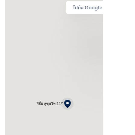
ไปยัง Google Map
ริธึ่ม สุขุมวิท 44/1