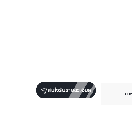
สนใจรับรายละเอียด
ภา