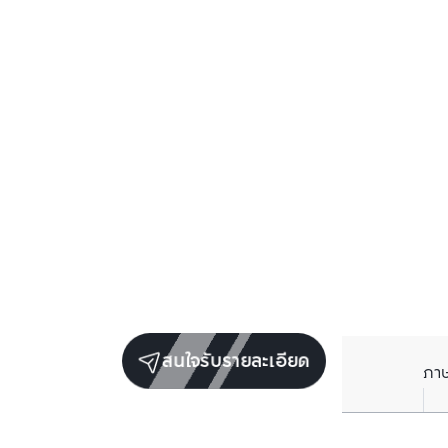
สนใจรับรายละเอียด
ภา