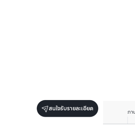
สนใจรับรายละเอียด
ภา