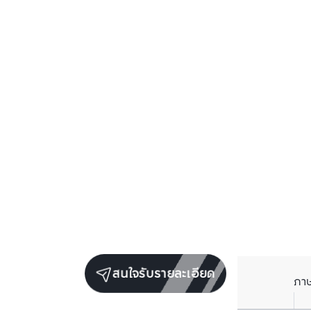
สนใจรับรายละเอียด
ภา